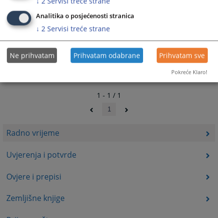
↓
2
Servisi treće strane
Analitika o posjećenosti stranica
↓
2
Servisi treće strane
Ne prihvatam
Prihvatam odabrane
Prihvatam sve
Pokreće Klaro!
1 - 1 / 1
1
Radno vrijeme
Uvjerenja i potvrde
Ovjere i prepisi
Zemljišne knjige