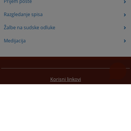
Prijem pošte
Razgledanje spisa
Žalbe na sudske odluke
Medijacija
Korisni linkovi
Pomoć za korištenje
Mapa stranice
Pravila privatnosti