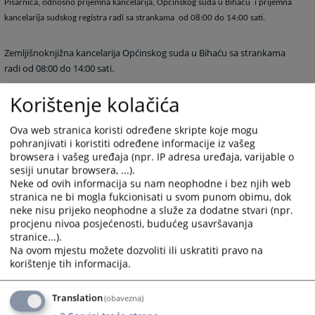
Pisarnica, odnosno prijemna kancelarija, Općinskog suda u Bihaću i prijemna
kancelarija sudskog registra radi sa strankama od 08:00 do 14:00 sati.
Zemljišnoknjižna kancelarija Općinskog suda u Bihaću sa strankama
radi od 08:00 do 14:00 sati.
Korištenje kolačića
8309
PREGLEDA
Ova web stranica koristi određene skripte koje mogu
pohranjivati i koristiti određene informacije iz vašeg
browsera i vašeg uređaja (npr. IP adresa uređaja, varijable o
sesiji unutar browsera, ...).
Neke od ovih informacija su nam neophodne i bez njih web
stranica ne bi mogla fukcionisati u svom punom obimu, dok
neke nisu prijeko neophodne a služe za dodatne stvari (npr.
procjenu nivoa posjećenosti, budućeg usavršavanja
stranice...).
Na ovom mjestu možete dozvoliti ili uskratiti pravo na
korištenje tih informacija.
Translation
(obavezna)