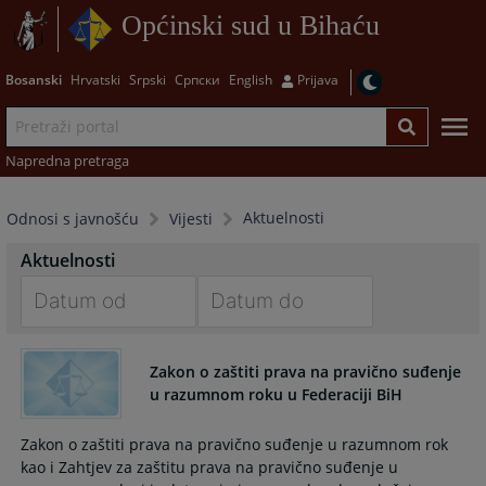
Općinski sud u Bihaću
Bosanski
Hrvatski
Srpski
Српски
English
Prijava
Napredna pretraga
Aktuelnosti
Odnosi s javnošću
Vijesti
Aktuelnosti
Navigate
Navigate
forward
forward
Zakon o zaštiti prava na pravično suđenje
to
to
u razumnom roku u Federaciji BiH
interact
interact
with
with
Zakon o zaštiti prava na pravično suđenje u razumnom rok
the
the
kao i Zahtjev za zaštitu prava na pravično suđenje u
calendar
calendar