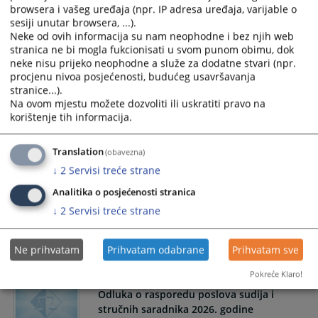
23.04.2026.
browsera i vašeg uređaja (npr. IP adresa uređaja, varijable o
sesiji unutar browsera, ...).
Neke od ovih informacija su nam neophodne i bez njih web
Rang lista kandidata koji su pristupili na
stranica ne bi mogla fukcionisati u svom punom obimu, dok
testiranje 20.01.2026.god. (Prijem
neke nisu prijeko neophodne a služe za dodatne stvari (npr.
daktilografa)
procjenu nivoa posjećenosti, budućeg usavršavanja
stranice...).
Rang lista kandidata koji su pristupili na testiranje
Na ovom mjestu možete dozvoliti ili uskratiti pravo na
20.01.2026.god. (Prijem daktilografa)
korištenje tih informacija.
20.01.2026.
Translation
(obavezna)
Obavijest - Testiranje daktilografa po
↓
2
Servisi treće strane
objavljenom oglasu 20.01.2026 u 12:00
Analitika o posjećenosti stranica
sati
↓
2
Servisi treće strane
Obavijest - Testiranje daktilografa po objavljenom oglasu
(Utorak, 20. 01.2026. 12:00 sati)
Ne prihvatam
Prihvatam odabrane
Prihvatam sve
15.01.2026.
Pokreće Klaro!
Odluka o rasporedu poslova sudija i
stručnih saradnika 2026. godine