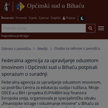
Općinski sud u Bihaću
Bosanski
Hrvatski
Srpski
Српски
English
Prijava
Napredna pretraga
Osoba za odnose s javnošću
Odnosi s javnošću
Mediji
Federalna agencija za upravljanje oduzetom
imovinom i Općinski sud u Bihaću potpisali
sporazum o suradnji
Federalna agencija za upravljanje oduzetom imovinom,
uz podršku Centra za edukaciju sudija i tužilaca, Misije
OSCE-a u BiH i projekta EUPA4BiH koji finansira
Evropska unija, organizovala je specijalističku obuku
„Finansijske istrage i oduzimanje imovine“ u Bihaću za