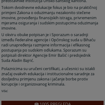
predstavnike institucija Unsko-sanskog kantona.
Tokom dvodnevne edukacije fokus je bio na praktičnoj
primjeni Zakona o oduzimanju nezakonito stečene
imovine, provođenju finansijskih istraga, privremenim
mjerama osiguranja i sudskim postupcima oduzimanja
imovine.
U okviru obuke potpisan je i Sporazum o saradnji
između Federalne agencije i Općinskog suda u Bihaću
radi unapređenja razmjene informacija i efikasnog
postupanja po sudskim odlukama. Sporazum su
potpisali direktor Agencije Emir Bašić i predsjednik
Suda Aladin Bajrić.
Polaznicima su uručeni certifikati, a učesnici su istakli
značaj ovakvih edukacija i institucionalne saradnje za
dosljednu primjenu zakona i jačanje borbe protiv
korupcije i organizovanog kriminala.
:
Više
1005
PREGLEDA