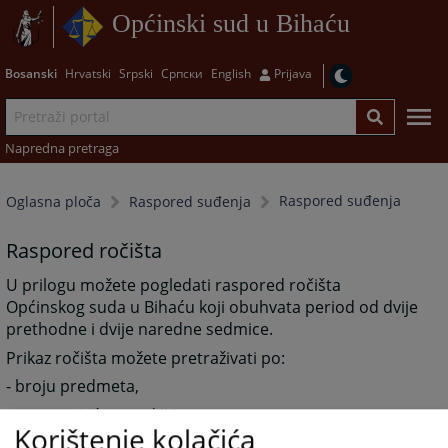
Općinski sud u Bihaću
Bosanski
Hrvatski
Srpski
Српски
English
Prijava
Napredna pretraga
Raspored suđenja
Oglasna ploča
Raspored suđenja
Raspored ročišta
U prilogu možete pogledati raspored ročišta
Općinskog suda u Bihaću koji obuhvata period od dvije
prethodne i dvije naredne sedmice.
Prikaz ročišta možete pretraživati po:
- broju predmeta,
- postupajućem sudiji i
Korištenje kolačića
- datumu ročišta.