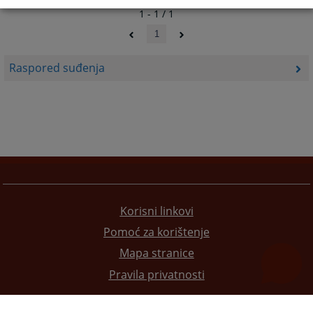
1 - 1 / 1
1
Raspored suđenja
Korisni linkovi
Pomoć za korištenje
Mapa stranice
Pravila privatnosti