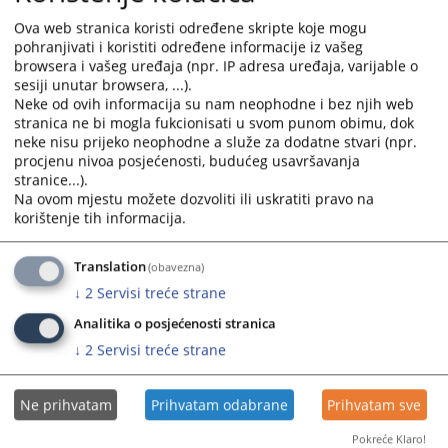
Ova web stranica koristi određene skripte koje mogu
5833
PREGLEDA
pohranjivati i koristiti određene informacije iz vašeg
browsera i vašeg uređaja (npr. IP adresa uređaja, varijable o
sesiji unutar browsera, ...).
Neke od ovih informacija su nam neophodne i bez njih web
stranica ne bi mogla fukcionisati u svom punom obimu, dok
neke nisu prijeko neophodne a služe za dodatne stvari (npr.
procjenu nivoa posjećenosti, budućeg usavršavanja
Linkovi
stranice...).
Na ovom mjestu možete dozvoliti ili uskratiti pravo na
Raspored ročišta
korištenje tih informacija.
Translation
(obavezna)
↓
2
Servisi treće strane
Analitika o posjećenosti stranica
↓
2
Servisi treće strane
Ne prihvatam
Prihvatam odabrane
Prihvatam sve
Pokreće Klaro!