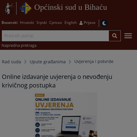
Općinski sud u Bihaću
Bosanski
Hrvatski
Srpski
Српски
English
Prijava
Napredna pretraga
Uvjerenja i potvrde
Rad suda
Upute građanima
Online izdavanje uvjerenja o nevođenju
krivičnog postupka