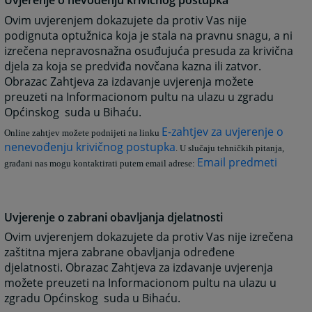
Uvjerenje o nevođenju krivičnog postupka
Ovim uvjerenjem dokazujete da protiv Vas nije
podignuta optužnica koja je stala na pravnu snagu, a ni
izrečena nepravosnažna osuđujuća presuda za krivična
djela za koja se predviđa novčana kazna ili zatvor.
Obrazac Zahtjeva za izdavanje uvjerenja možete
preuzeti na Informacionom pultu na ulazu u zgradu
Općinskog suda u Bihaću.
E-zahtjev za uvjerenje o
Online zahtjev možete podnijeti na linku
nenevođenju krivičnog postupka
. U slučaju tehničkih pitanja,
Email predmeti
građani nas mogu kontaktirati putem email adrese:
Uvjerenje o zabrani obavljanja djelatnosti
Ovim uvjerenjem dokazujete da protiv Vas nije izrečena
zaštitna mjera zabrane obavljanja određene
djelatnosti. Obrazac Zahtjeva za izdavanje uvjerenja
možete preuzeti na Informacionom pultu na ulazu u
zgradu Općinskog suda u Bihaću.