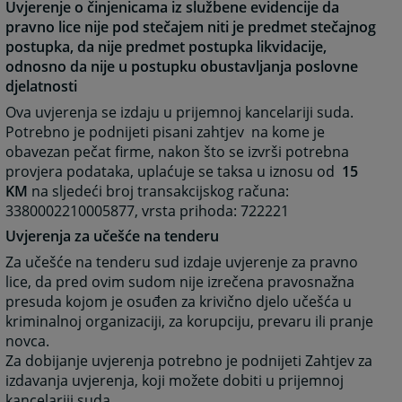
Uvjerenje o činjenicama iz službene evidencije da
pravno lice nije pod stečajem niti je predmet stečajnog
postupka, da nije predmet postupka likvidacije,
odnosno da nije u postupku obustavljanja poslovne
djelatnosti
Ova uvjerenja se izdaju u prijemnoj kancelariji suda.
Potrebno je podnijeti pisani zahtjev na kome je
obavezan pečat firme, nakon što se izvrši potrebna
provjera podataka, uplaćuje se taksa u iznosu od
15
KM
na sljedeći broj transakcijskog računa:
3380002210005877, vrsta prihoda: 722221
Uvjerenja za učešće na tenderu
Za učešće na tenderu sud izdaje uvjerenje za pravno
lice, da pred ovim sudom nije izrečena pravosnažna
presuda kojom je osuđen za krivično djelo učešća u
kriminalnoj organizaciji, za korupciju, prevaru ili pranje
novca.
Za dobijanje uvjerenja potrebno je podnijeti Zahtjev za
izdavanja uvjerenja, koji možete dobiti u prijemnoj
kancelariji suda.