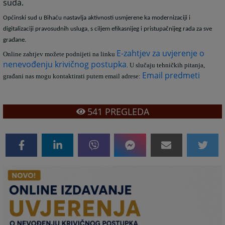
suda.
Općinski sud u Bihaću nastavlja aktivnosti usmjerene ka modernizaciji i
digitalizaciji pravosudnih usluga, s ciljem efikasnijeg i pristupačnijeg rada za sve
građane.
E-zahtjev za uvjerenje o
Online zahtjev možete podnijeti na linku
nenevođenju krivičnog postupka
. U slučaju tehničkih pitanja,
Email predmeti
građani nas mogu kontaktirati putem email adrese:
541
PREGLEDA