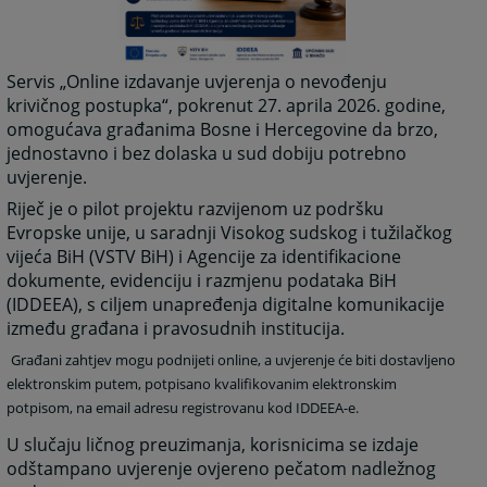
Servis „Online izdavanje uvjerenja o nevođenju
krivičnog postupka“, pokrenut 27. aprila 2026. godine,
omogućava građanima Bosne i Hercegovine da brzo,
jednostavno i bez dolaska u sud dobiju potrebno
uvjerenje.
Riječ je o pilot projektu razvijenom uz podršku
Evropske unije, u saradnji Visokog sudskog i tužilačkog
vijeća BiH (VSTV BiH) i Agencije za identifikacione
dokumente, evidenciju i razmjenu podataka BiH
(IDDEEA), s ciljem unapređenja digitalne komunikacije
između građana i pravosudnih institucija.
Građani zahtjev mogu podnijeti online, a uvjerenje će biti dostavljeno
elektronskim putem, potpisano kvalifikovanim elektronskim
potpisom, na email adresu registrovanu kod IDDEEA-e.
U slučaju ličnog preuzimanja, korisnicima se izdaje
odštampano uvjerenje ovjereno pečatom nadležnog