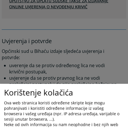
UPUTSTVO ZA UPLATU SUDSKE TAKSE ZA IZDAVANJE
ONLINE UVJERENJA O NEVOĐENJU KRIVIČ
Uvjerenja i potvrde
Općinski sud u Bihaću izdaje sljedeća uvjerenja i
potvrde:
uverenje da se protiv određenog lica ne vodi
krivični postupak,
uvjerenje da se protiv pravnog lica ne vodi
prekršajni postupak i da nije prekršajno kažnjavan,
Korištenje kolačića
uvjerenje da lice nije lišeno roditeljskog prava,
uverenje da nije vođen postupak lišenja poslovne
sposobnosti,
Ova web stranica koristi određene skripte koje mogu
pohranjivati i koristiti određene informacije iz vašeg
potvrda da je pokrenut, odnosno da nije pokrenut
browsera i vašeg uređaja (npr. IP adresa uređaja, varijable o
bračni spor.
sesiji unutar browsera, ...).
Neke od ovih informacija su nam neophodne i bez njih web
Za izdavanje ovih uvjerenja i potvrda potrebno je