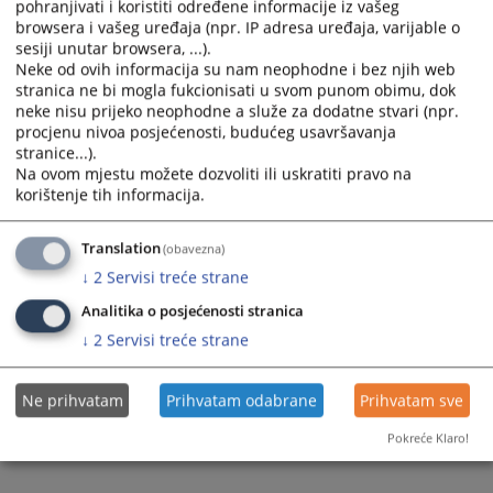
pohranjivati i koristiti određene informacije iz vašeg
and
and
browsera i vašeg uređaja (npr. IP adresa uređaja, varijable o
select
select
sesiji unutar browsera, ...).
a
a
Neke od ovih informacija su nam neophodne i bez njih web
stranica ne bi mogla fukcionisati u svom punom obimu, dok
date.
date.
neke nisu prijeko neophodne a služe za dodatne stvari (npr.
Press
Press
procjenu nivoa posjećenosti, budućeg usavršavanja
the
the
stranice...).
question
question
Trenutno nema vijesti
Na ovom mjestu možete dozvoliti ili uskratiti pravo na
mark
mark
korištenje tih informacija.
key
key
to
to
Translation
(obavezna)
get
get
↓
2
Servisi treće strane
the
the
keyboard
keyboard
Analitika o posjećenosti stranica
shortcuts
shortcuts
↓
2
Servisi treće strane
for
for
changing
changing
Ne prihvatam
Prihvatam odabrane
Prihvatam sve
dates.
dates.
Pokreće Klaro!