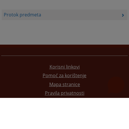
Protok predmeta
Korisni linkovi
Pomoć za korištenje
Mapa stranice
Pravila privatnosti
Redizajn web stranice je finansirala Evropska unija. Za njen sadržaj isključivo je odgovorno
Visoko sudsko i tužilačko vijeće BiH i ona ne odražava nužno stavove Evropske unije.