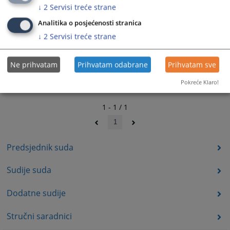
↓
2
Servisi treće strane
Analitika o posjećenosti stranica
↓
2
Servisi treće strane
Ne prihvatam
Prihvatam odabrane
Prihvatam sve
Pokreće Klaro!
1 - 1 / 1
1
Predsjednik suda
Sudije suda
Dodatne sudije
Stručni saradnici