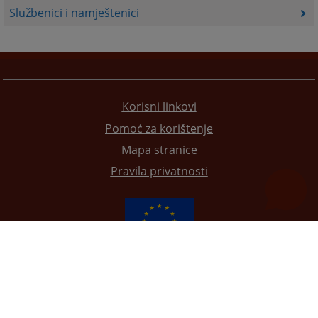
Službenici i namještenici
Korisni linkovi
Pomoć za korištenje
Mapa stranice
Pravila privatnosti
Redizajn web stranice je finansirala Evropska unija. Za njen sadržaj isključivo je odgovorno
Visoko sudsko i tužilačko vijeće BiH i ona ne odražava nužno stavove Evropske unije.