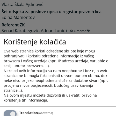
Vlasta Škala Ajdinović
Šef odsjeka za poslove upisa u registar pravnih lica
Edina Mamontov
Referent ZK
Senad Karabegović, Adnan Lonić
i Sifa Omeradžić
Korištenje kolačića
Svakog od gore navedenih şlužbenika i namještenika
Ova web stranica koristi određene skripte koje mogu
možete kontaktirati putem E-maila tako da kucate
pohranjivati i koristiti određene informacije iz vašeg
ime.prezime@pravosudje.ba
.
browsera i vašeg uređaja (npr. IP adresa uređaja, varijable o
sesiji unutar browsera, ...).
Neke od ovih informacija su nam neophodne i bez njih web
stranica ne bi mogla fukcionisati u svom punom obimu, dok
neke nisu prijeko neophodne a služe za dodatne stvari (npr.
4860
PREGLEDA
procjenu nivoa posjećenosti, budućeg usavršavanja
stranice...).
Na ovom mjestu možete dozvoliti ili uskratiti pravo na
korištenje tih informacija.
Translation
(obavezna)