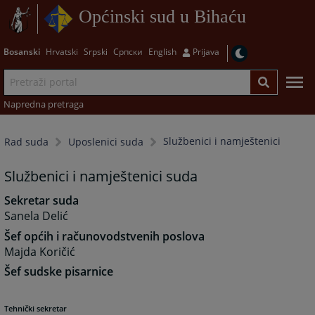
Općinski sud u Bihaću
Bosanski
Hrvatski
Srpski
Српски
English
Prijava
Napredna pretraga
Službenici i namještenici
Rad suda
Uposlenici suda
Službenici i namještenici suda
Sekretar suda
Sanela Delić
Šef općih i računovodstvenih poslova
Majda Koričić
Šef sudske pisarnice
Tehnički sekretar