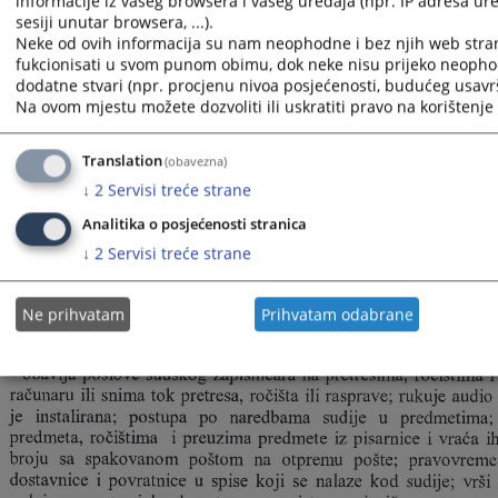
informacije iz vašeg browsera i vašeg uređaja (npr. IP adresa ure
sesiji unutar browsera, ...).
Neke od ovih informacija su nam neophodne i bez njih web stra
fukcionisati u svom punom obimu, dok neke nisu prijeko neopho
dodatne stvari (npr. procjenu nivoa posjećenosti, budućeg usavrš
Na ovom mjestu možete dozvoliti ili uskratiti pravo na korištenje 
Translation
(obavezna)
↓
2
Servisi treće strane
Analitika o posjećenosti stranica
↓
2
Servisi treće strane
Ne prihvatam
Prihvatam odabrane