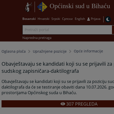
Općinski sud u Bihaću
Bosanski
Hrvatski
Srpski
Српски
English
Prijava
Napredna pretraga
Opće informacije
Oglasna ploča
Upražnjene pozicije
Obavještavaju se kandidati koji su se prijavili za 
sudskog zapisničara-daktilografa
Obavještavaju se kandidati koji su se prijavili za poziciju s
daktilografa da će se testiranje obaviti dana 10.07.2026. god
prostorijama Općinskog suda u Bihaću.
307
PREGLEDA