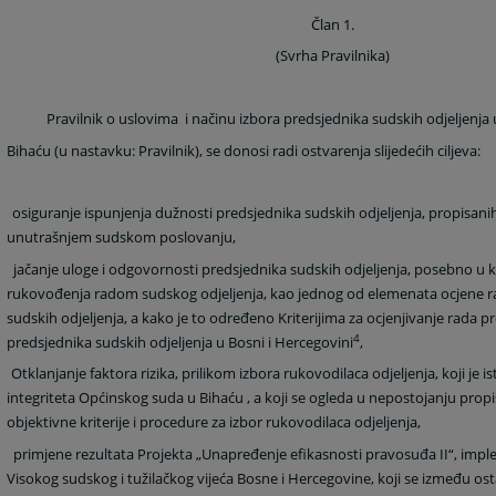
Član 1.
(Svrha Pravilnika)
Pravilnik o uslovima
i načinu izbora predsjednika sudskih odjeljenj
Bihaću (u nastavku: Pravilnik), se donosi radi ostvarenja slijedećih ciljeva:
osiguranje ispunjenja dužnosti predsjednika sudskih odjeljenja, propisani
unutrašnjem sudskom poslovanju,
jačanje uloge i odgovornosti predsjednika sudskih odjeljenja, posebno u k
rukovođenja radom sudskog odjeljenja, kao jednog od elemenata ocjene r
sudskih odjeljenja, a kako je to određeno Kriterijima za ocjenjivanje rada 
4
predsjednika sudskih odjeljenja u Bosni i Hercegovini
,
Otklanjanje faktora rizika, prilikom izbora rukovodilaca odjeljenja, koji je 
integriteta Općinskog suda u Bihaću , a koji se ogleda u nepostojanju propis
objektivne kriterije i procedure za izbor rukovodilaca odjeljenja,
primjene rezultata Projekta „Unapređenje efikasnosti pravosuđa II“, imp
Visokog sudskog i tužilačkog vijeća Bosne i Hercegovine, koji se između osta