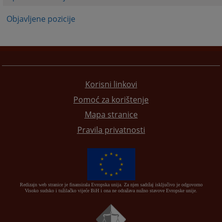
Objavljene pozicije
Korisni linkovi
Pomoć za korištenje
Mapa stranice
Pravila privatnosti
Redizajn web stranice je finansirala Evropska unija. Za njen sadržaj isključivo je odgovorno
Visoko sudsko i tužilačko vijeće BiH i ona ne odražava nužno stavove Evropske unije.