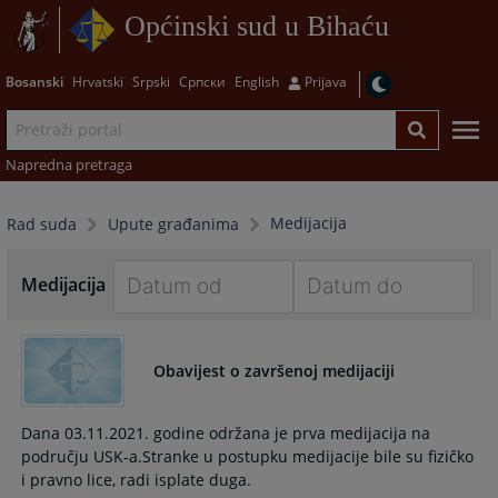
Općinski sud u Bihaću
Bosanski
Hrvatski
Srpski
Српски
English
Prijava
Napredna pretraga
Medijacija
Rad suda
Upute građanima
Medijacija
Navigate
Navigate
forward
forward
Obavijest o završenoj medijaciji
to
to
interact
interact
with
with
Dana 03.11.2021. godine održana je prva medijacija na
the
the
području USK-a.Stranke u postupku medijacije bile su fizičko
calendar
calendar
i pravno lice, radi isplate duga.
and
and