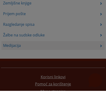
Zemljišne knjige
Prijem pošte
Razgledanje spisa
Žalbe na sudske odluke
Medijacija
Korisni linkovi
Pomoć za korištenje
Mapa stranice
Pravila privatnosti