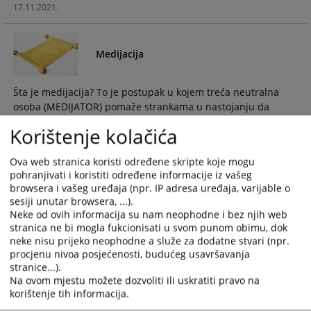
17.11.2021.
select
select
a
a
date.
date.
Medijacija
Press
Press
the
the
question
question
Šta je medijacija? To je postupak u kojem treća neutralna
mark
mark
osoba (MEDIJATOR) pomaže strankama u nastojanju da
key
key
postignu obostrano prihvatljivo rješenje spora.
Korištenje kolačića
to
to
get
get
Ova web stranica koristi određene skripte koje mogu
the
the
Lista medijatora
pohranjivati i koristiti određene informacije iz vašeg
keyboard
keyboard
browsera i vašeg uređaja (npr. IP adresa uređaja, varijable o
shortcuts
shortcuts
sesiji unutar browsera, ...).
for
for
Ukoliko se odlučite za medijaciju kao metodu rješavanja
Neke od ovih informacija su nam neophodne i bez njih web
spora, u prilogu možete pronaći listu medijatora kojima se
changing
changing
stranica ne bi mogla fukcionisati u svom punom obimu, dok
neke nisu prijeko neophodne a služe za dodatne stvari (npr.
možete obratiti...
dates.
dates.
procjenu nivoa posjećenosti, budućeg usavršavanja
27.08.2009.
stranice...).
Na ovom mjestu možete dozvoliti ili uskratiti pravo na
korištenje tih informacija.