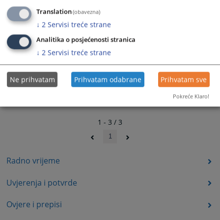
Translation
(obavezna)
↓
2
Servisi treće strane
Analitika o posjećenosti stranica
↓
2
Servisi treće strane
Ne prihvatam
Prihvatam odabrane
Prihvatam sve
Pokreće Klaro!
1 - 3 / 3
1
Radno vrijeme
Uvjerenja i potvrde
Ovjere i prepisi