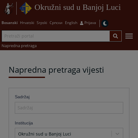
Okružni sud u Banjoj Luci
Bosanski
Hrvatski
Srpski
Српски
English
Prijava
Napredna pretraga
Napredna pretraga vijesti
Sadržaj
Institucija
Okružni sud u Banjoj Luci