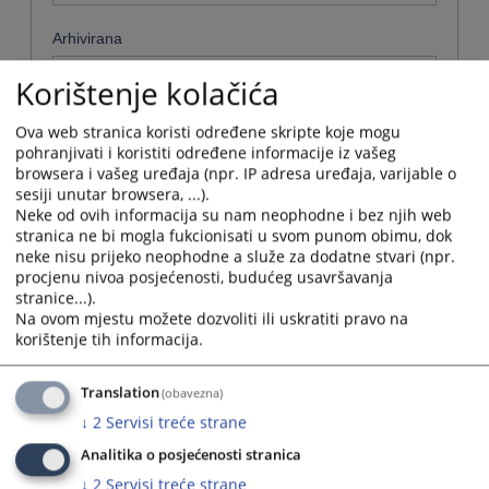
Arhivirana
Ne
Korištenje kolačića
Datum od
Ova web stranica koristi određene skripte koje mogu
pohranjivati i koristiti određene informacije iz vašeg
browsera i vašeg uređaja (npr. IP adresa uređaja, varijable o
sesiji unutar browsera, ...).
Navigate
Neke od ovih informacija su nam neophodne i bez njih web
forward
Datum do
stranica ne bi mogla fukcionisati u svom punom obimu, dok
to
neke nisu prijeko neophodne a služe za dodatne stvari (npr.
interact
procjenu nivoa posjećenosti, budućeg usavršavanja
with
Navigate
stranice...).
the
forward
Sortiraj po
Na ovom mjestu možete dozvoliti ili uskratiti pravo na
calendar
to
korištenje tih informacija.
and
interact
Odaberi...
select
with
a
the
Translation
(obavezna)
date.
Napredne stavke
calendar
↓
2
Servisi treće strane
Press
and
the
select
Analitika o posjećenosti stranica
Pretraži
question
a
↓
2
Servisi treće strane
mark