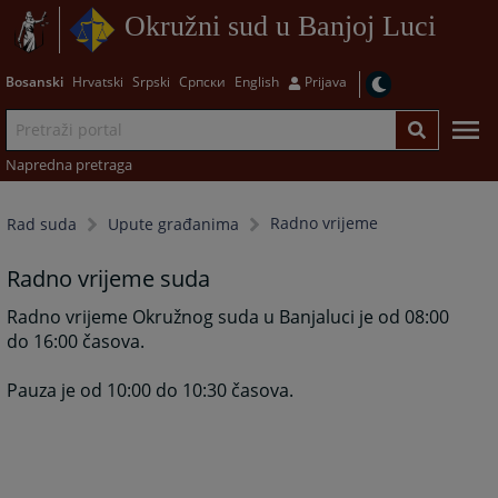
Okružni sud u Banjoj Luci
Bosanski
Hrvatski
Srpski
Српски
English
Prijava
Napredna pretraga
Radno vrijeme
Rad suda
Upute građanima
Radno vrijeme suda
Radno vrijeme Okružnog suda u Banjaluci je od 08:00
do 16:00 časova.
Pauza je od 10:00 do 10:30 časova.