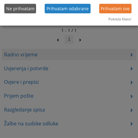
Ne prihvatam
Prihvatam odabrane
Prihvatam sve
Pokreće Klaro!
1 - 1 / 1
1
Radno vrijeme
Uvjerenja i potvrde
Ovjere i prepisi
Prijem pošte
Razgledanje spisa
Žalbe na sudske odluke