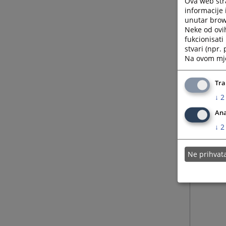
Ova web stra
informacije 
unutar brows
Neke od ovi
fukcionisat
stvari (npr.
Na ovom mjes
Tra
↓
2
Ana
↓
2
Ne prihva