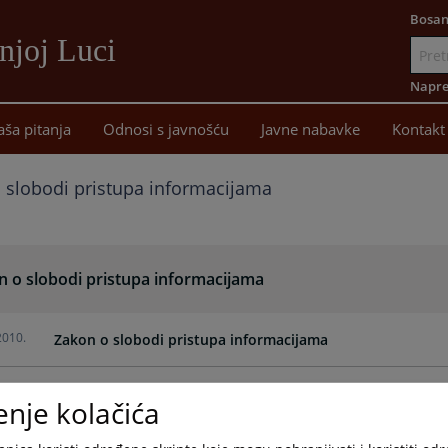
Bosan
njoj Luci
Idi
na
Napre
sadržaj
aša pitanja
Odnosi s javnošću
Javne nabavke
Kontakt
 slobodi pristupa informacijama
n o slobodi pristupa informacijama
2010.
Zakon o slobodi pristupa informacijama
enje kolačića