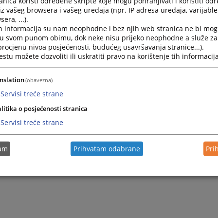
nica koristi određene skripte koje mogu pohranjivati i koristiti od
iz vašeg browsera i vašeg uređaja (npr. IP adresa uređaja, varijable 
era, ...).
h informacija su nam neophodne i bez njih web stranica ne bi mog
i u svom punom obimu, dok neke nisu prijeko neophodne a služe z
 procjenu nivoa posjećenosti, budućeg usavršavanja stranice...).
tu možete dozvoliti ili uskratiti pravo na korištenje tih informacija
nslation
(obavezna)
Servisi treće strane
litika o posjećenosti stranica
Servisi treće strane
tam
Prihvatam odabrane
Pri