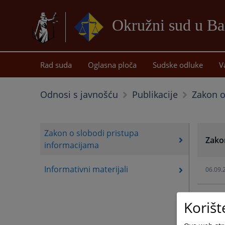
Okružni sud u Ba
Rad suda
Oglasna ploča
Sudske odluke
V
Zakon o
Odnosi s javnošću
Publikacije
Zakon o slobodi pristupa
Zako
informacijama
Informativni materijali
06.09.
Korišt