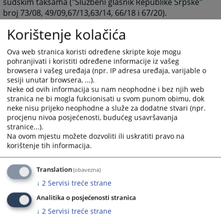
sudskim taksama ("Službeni glasnik Republike Srpske"
broj 73/08, 49/09,67/13,63/14, 66/18 i 67/20).
Korištenje kolačića
1948
PREGLEDA
Ova web stranica koristi određene skripte koje mogu
pohranjivati i koristiti određene informacije iz vašeg
browsera i vašeg uređaja (npr. IP adresa uređaja, varijable o
sesiji unutar browsera, ...).
Neke od ovih informacija su nam neophodne i bez njih web
stranica ne bi mogla fukcionisati u svom punom obimu, dok
neke nisu prijeko neophodne a služe za dodatne stvari (npr.
procjenu nivoa posjećenosti, budućeg usavršavanja
stranice...).
Na ovom mjestu možete dozvoliti ili uskratiti pravo na
korištenje tih informacija.
Translation
(obavezna)
↓
2
Servisi treće strane
Analitika o posjećenosti stranica
↓
2
Servisi treće strane