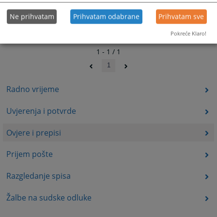
Ne prihvatam
Prihvatam odabrane
Prihvatam sve
Pokreće Klaro!
1 - 1 / 1
1
Radno vrijeme
Uvjerenja i potvrde
Ovjere i prepisi
Prijem pošte
Razgledanje spisa
Žalbe na sudske odluke