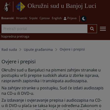
Okružni sud u Banjoj Luci
Bosanski
Hrvatski
Srpski
Српски
English
Prijava
Napredna pretraga
Ovjere i prepisi
Rad suda
Upute građanima
Ovjere i prepisi
Okružni sud u Banjaluci na pismeni zahtjev stranake u
postupku vrši prepise sudskih akata iz zbirke isprava,
raspravnih zapisnika i transkipata audiozapisa.
Na zahtjev stranke u postupku, Sud će izdati audiozapis
na CD-u ili DVD-u.
Za izdavanje i ovjeravanje prepisa i audiozapisa na CD-
u ili DVD-u plaća se taksa koja je određena Zakonom o