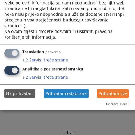
Neke od ovih informacija su nam neophodne i bez njih web
stranica ne bi mogla fukcionisati u svom punom obimu, dok
neke nisu prijeko neophodne a služe za dodatne stvari (npr.
procjenu nivoa posjećenosti, budućeg usavršavanja
stranice...).
Na ovom mjestu možete dozvoliti ili uskratiti pravo na
korištenje tih informacija.
Translation
(obavezna)
↓
2
Servisi treće strane
Analitika o posjećenosti stranica
↓
2
Servisi treće strane
Ne prihvatam
Prihvatam odabrane
Prihvatam sve
Pokreće Klaro!
1 - 1 / 1