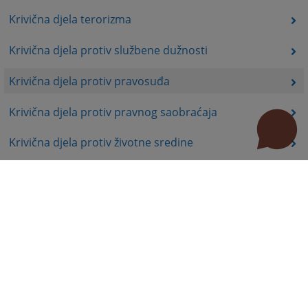
Krivična djela terorizma
Krivična djela protiv službene dužnosti
Krivična djela protiv pravosuđa
Krivična djela protiv pravnog saobraćaja
Krivična djela protiv životne sredine
Krivična djela organizovanog kriminala
Krivična djela iz mržnje
Prekršajno pravo
Stručni radovi