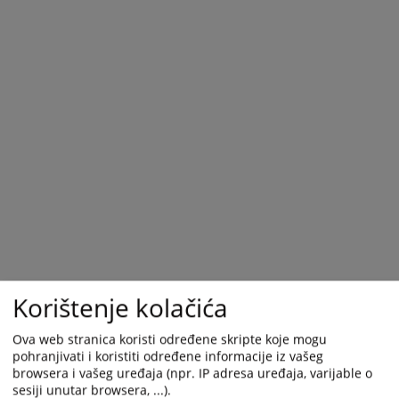
calendar
calendar
and
and
select
select
a
a
date.
date.
Press
Press
the
the
question
question
mark
mark
key
key
to
to
get
get
the
the
keyboard
keyboard
shortcuts
shortcuts
Korištenje kolačića
for
for
changing
changing
Ova web stranica koristi određene skripte koje mogu
dates.
dates.
pohranjivati i koristiti određene informacije iz vašeg
browsera i vašeg uređaja (npr. IP adresa uređaja, varijable o
sesiji unutar browsera, ...).