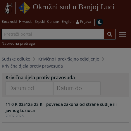
Okružni sud u Banjoj Luci
Bosanski
Hrvatski
Srpski
Српски
English
Prijava
Napredna pretraga
Sudske odluke
Krivično i prekršajno odjeljenje
Krivična djela protiv pravosuđa
Krivična djela protiv pravosuđa
Navigate
Navigate
11 0 K 035125 23 K - povreda zakona od strane sudije ili
forward
forward
javnog tužioca
to
to
20.07.2026.
interact
interact
with
with
the
the