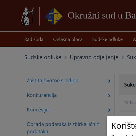
Okružni sud u Ba
Rad suda
Oglasna ploča
Sudske odluke
V
Suk
Sudske odluke
Upravno odjeljenje
Zaštita životne sredine
Suko
Konkurencija
19.12.
Koncesije
19.12.
Korišt
Obrada podataka iz zbirke ličnih
podataka