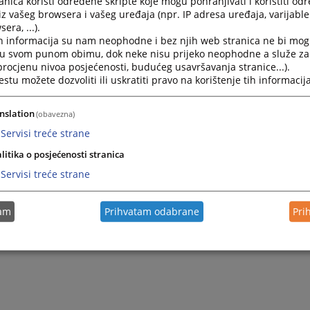
nica koristi određene skripte koje mogu pohranjivati i koristiti od
iz vašeg browsera i vašeg uređaja (npr. IP adresa uređaja, varijable 
era, ...).
h informacija su nam neophodne i bez njih web stranica ne bi mog
i u svom punom obimu, dok neke nisu prijeko neophodne a služe z
 procjenu nivoa posjećenosti, budućeg usavršavanja stranice...).
tu možete dozvoliti ili uskratiti pravo na korištenje tih informacija
nslation
(obavezna)
Servisi treće strane
litika o posjećenosti stranica
Servisi treće strane
tam
Prihvatam odabrane
Pri