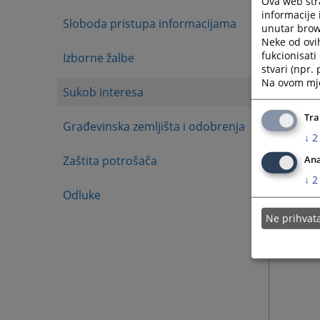
Ova web stra
informacije 
Sloboda pristupa informacijama
unutar brows
Neke od ovi
fukcionisat
Izborne žalbe
stvari (npr.
Na ovom mjes
Sukob interesa
Tra
Građevinska zemljišta i odobrenja
↓
2
Zaštita potrošača
Ana
↓
2
Odluke
Ne prihva