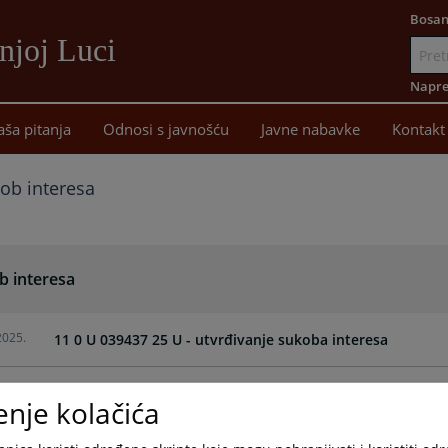
Bosan
njoj Luci
Idi
na
Napre
sadržaj
aša pitanja
Odnosi s javnošću
Javne nabavke
Kontakt
ob interesa
b interesa
2025.
11 0 U 039437 25 U - utvrđivanje sukoba interesa
2025.
11 0 U 039319 25 U - rješavanje sukoba interesa
enje kolačića