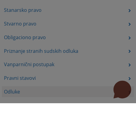
Stanarsko pravo
Stvarno pravo
Obligaciono pravo
Priznanje stranih sudskih odluka
Vanparnični postupak
Pravni stavovi
Odluke
Korisni linkovi