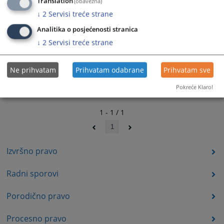
Translation
(obavezna)
↓
2
Servisi treće strane
Analitika o posjećenosti stranica
↓
2
Servisi treće strane
Ne prihvatam
Prihvatam odabrane
Prihvatam sve
Pokreće Klaro!
1 - 1 / 1
1
Izvršno pravo
Radni sporovi
Porodično pravo
Procesno pravo