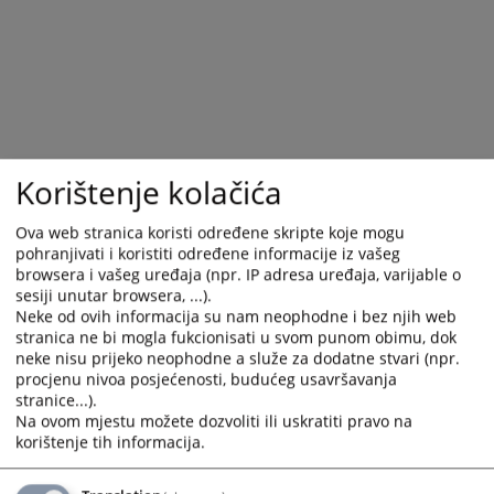
select
select
a
a
date.
date.
Press
Press
the
the
question
question
mark
mark
Korištenje kolačića
key
key
to
to
Ova web stranica koristi određene skripte koje mogu
get
get
pohranjivati i koristiti određene informacije iz vašeg
the
the
browsera i vašeg uređaja (npr. IP adresa uređaja, varijable o
keyboard
keyboard
sesiji unutar browsera, ...).
shortcuts
shortcuts
Neke od ovih informacija su nam neophodne i bez njih web
for
for
stranica ne bi mogla fukcionisati u svom punom obimu, dok
neke nisu prijeko neophodne a služe za dodatne stvari (npr.
changing
changing
procjenu nivoa posjećenosti, budućeg usavršavanja
dates.
dates.
stranice...).
Na ovom mjestu možete dozvoliti ili uskratiti pravo na
korištenje tih informacija.