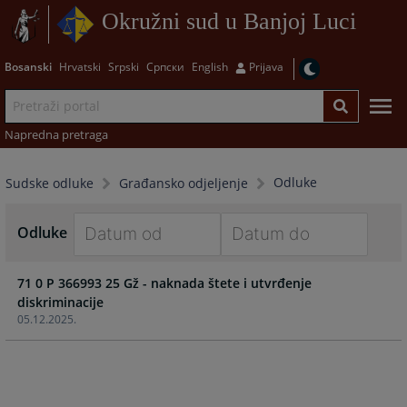
Okružni sud u Banjoj Luci
Bosanski
Hrvatski
Srpski
Српски
English
Prijava
Napredna pretraga
Odluke
Sudske odluke
Građansko odjeljenje
Odluke
Navigate
Navigate
71 0 P 366993 25 Gž - naknada štete i utvrđenje
forward
forward
diskriminacije
to
to
05.12.2025.
interact
interact
with
with
the
the
calendar
calendar
and
and