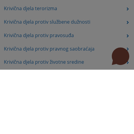
Krivična djela terorizma
Krivična djela protiv službene dužnosti
Krivična djela protiv pravosuđa
Krivična djela protiv pravnog saobraćaja
Krivična djela protiv životne sredine
Krivična djela organizovanog kriminala
Krivična djela iz mržnje
Prekršajno pravo
Stručni radovi