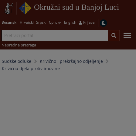
Okružni sud u Banjoj Luci
Bosanski
Hrvatski
Srpski
Српски
English
Prijava
Napredna pretraga
Sudske odluke
Krivično i prekršajno odjeljenje
Krivična djela protiv imovine