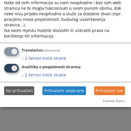
Neke od ovih informacija su nam neophodne i bez njih web
stranica ne bi mogla fukcionisati u svom punom obimu, dok
neke nisu prijeko neophodne a služe za dodatne stvari (npr.
procjenu nivoa posjećenosti, budućeg usavršavanja
stranice...).
Na ovom mjestu možete dozvoliti ili uskratiti pravo na
korištenje tih informacija.
Translation
(obavezna)
↓
2
Servisi treće strane
Analitika o posjećenosti stranica
↓
2
Servisi treće strane
Ne prihvatam
Prihvatam odabrane
Prihvatam sve
Pokreće Klaro!