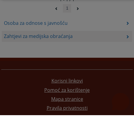
1
Osoba za odnose s javnošću
Zahtjevi za medijska obraćanja
Korisni linkovi
Pomoć za korištenje
Mapa stranice
Pravila privatnosti