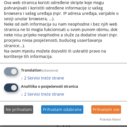
Ova web stranica koristi određene skripte koje mogu
and
and
pohranjivati i koristiti određene informacije iz vašeg
select
select
browsera i vašeg uređaja (npr. IP adresa uređaja, varijable o
a
a
sesiji unutar browsera, ...).
date.
date.
Neke od ovih informacija su nam neophodne i bez njih web
Press
Press
stranica ne bi mogla fukcionisati u svom punom obimu, dok
neke nisu prijeko neophodne a služe za dodatne stvari (npr.
the
the
procjenu nivoa posjećenosti, budućeg usavršavanja
question
question
stranice...).
mark
mark
Na ovom mjestu možete dozvoliti ili uskratiti pravo na
key
key
korištenje tih informacija.
to
to
get
get
Translation
(obavezna)
the
the
↓
2
Servisi treće strane
keyboard
keyboard
shortcuts
shortcuts
Analitika o posjećenosti stranica
for
for
↓
2
Servisi treće strane
changing
changing
dates.
dates.
Ne prihvatam
Prihvatam odabrane
Prihvatam sve
Pokreće Klaro!
1 - 1 / 1