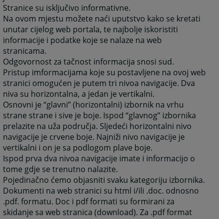
Stranice su isključivo informativne.
Na ovom mjestu možete naći uputstvo kako se kretati
unutar cijelog web portala, te najbolje iskoristiti
informacije i podatke koje se nalaze na web
stranicama.
Odgovornost za tačnost informacija snosi sud.
Pristup imformacijama koje su postavljene na ovoj web
stranici omogućen je putem tri nivoa navigacije. Dva
niva su horizontalna, a jedan je vertikalni.
Osnovni je “glavni” (horizontalni) izbornik na vrhu
strane strane i sive je boje. Ispod “glavnog” izbornika
prelazite na uža područja. Sljedeći horizontalni nivo
navigacije je crvene boje. Najniži nivo navigacije je
vertikalni i on je sa podlogom plave boje.
Ispod prva dva nivoa navigacije imate i informacijo o
tome gdje se trenutno nalazite.
Pojedinačno ćemo objasniti svaku kategoriju izbornika.
Dokumenti na web stranici su html i/ili .doc. odnosno
.pdf. formatu. Doc i pdf formati su formirani za
skidanje sa web stranica (download). Za .pdf format