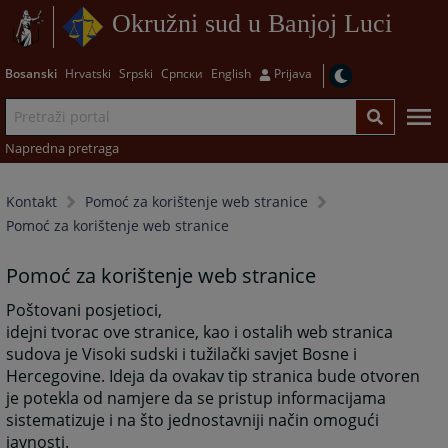
Okružni sud u Banjoj Luci
Bosanski
Hrvatski
Srpski
Српски
English
Prijava
Napredna pretraga
Kontakt
Pomoć za korištenje web stranice
Pomoć za korištenje web stranice
Pomoć za korištenje web stranice
Poštovani posjetioci,
idejni tvorac ove stranice, kao i ostalih web stranica
sudova je Visoki sudski i tužilački savjet Bosne i
Hercegovine. Ideja da ovakav tip stranica bude otvoren
je potekla od namjere da se pristup informacijama
sistematizuje i na što jednostavniji način omogući
javnosti.