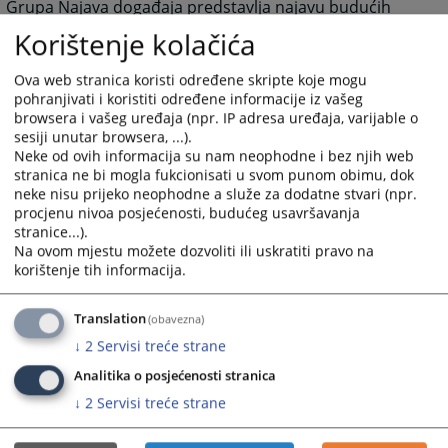
Grupa Najava događaja predstavlja najavu budućih
događanja važnih za sud sa datumom događanja.
Korištenje kolačića
Grupa često postavljana pitanja prikazuje pitanja i
odgovore koji su najčešće postavljana sudu, a vezana
Ova web stranica koristi određene skripte koje mogu
su za rad suda ili druge aktivnosti vezane za sam sud.
pohranjivati i koristiti određene informacije iz vašeg
Grupa Raspored suđenja prikazuje detaljne informacije
browsera i vašeg uređaja (npr. IP adresa uređaja, varijable o
sesiji unutar browsera, ...).
o suđenjima u sudu za određeni vremenski period.
Neke od ovih informacija su nam neophodne i bez njih web
Grupa Vijesti iz pravosuđa obuhvata informacije koje
stranica ne bi mogla fukcionisati u svom punom obimu, dok
su vezane za pravosuđe BiH u cjelini.
neke nisu prijeko neophodne a služe za dodatne stvari (npr.
Unutar svih grupa starije novosti i informacije osim
procjenu nivoa posjećenosti, budućeg usavršavanja
onih koje su na naslovnici nisu zbrisane. Klikom na riječ
stranice...).
“više” prebaciti će vas arhivu aktuelnosti ili drugih
Na ovom mjestu možete dozvoliti ili uskratiti pravo na
informacija.
korištenje tih informacija.
Rad suda
Klikom na Rad suda otvoriti će vam se web stranicama
Translation
(obavezna)
sa svim novostima (arhivom) koje su vezane za rad
↓
2
Servisi treće strane
suda.
Analitika o posjećenosti stranica
Klikom na neku od kategorija možete dobiti
↓
2
Servisi treće strane
informacije: o dokumentima koje na sudu možete
dobiti, o samoj organizaciji suda, o statistici o protoku