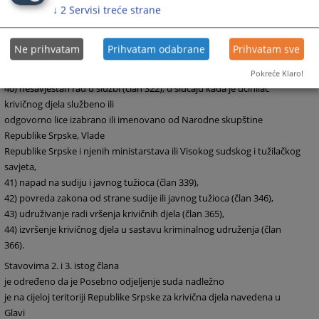
↓
2
Servisi treće strane
Srpske, Vlade Republike Srpske i njenih ministarstava ili Visokog
sudskog i tužilačkog
savjeta,
37)
primanje mita
(član 319),
Ne prihvatam
Prihvatam odabrane
Prihvatam sve
38)
davanje mita
(član 320),
39)
trgovina uticajem
(član 321),
Pokreće Klaro!
40)
nesavjestan
rad u službi (član 322), u slučaju kada je učinilac
krivičnog djela službeno ili
odgovorno lice izabrano ili imenovano od Narodne skupštine
Republike Srpske, Vlade
Republike Srpske i njenih ministarstava ili Visokog sudskog i tužilačkog
savjeta,
41)
napad na sudiju
i javnog tužioca (član 339),
42)
povreda zakona
od strane sudije ili javnog tužioca (član 346),
43)
udruživanje
radi vršenja krivičnih djela (član 365),
44)
izvršenje krivičnog
djela u sastavu kriminalnog udruženja (član
366).
Stavovima 2. i 3. istog člana
je određeno da je Posebno odjeljenje suda nadležno
je na cijeloj teritoriji Republike Srpske za krivična djela navedena u
Glavi