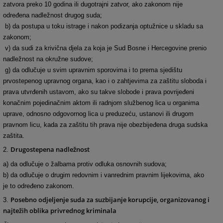
zatvora preko 10 godina ili dugotrajni zatvor, ako zakonom nije
određena nadležnost drugog suda;
b) da postupa u toku istrage i nakon podizanja optužnice u skladu sa
zakonom;
v) da sudi za krivična djela za koja je Sud Bosne i Hercegovine prenio
nadležnost na okružne sudove;
g) da odlučuje u svim upravnim sporovima i to prema sjedištu
prvostepenog upravnog organa, kao i o zahtjevima za zaštitu sloboda i
prava utvrđenih ustavom, ako su takve slobode i prava povrijeđeni
konačnim pojedinačnim aktom ili radnjom službenog lica u organima
uprave, odnosno odgovornog lica u preduzeću, ustanovi ili drugom
pravnom licu, kada za zaštitu tih prava nije obezbijeđena druga sudska
zaštita.
Drugostepena nadležnost
2.
a) da odlučuje o žalbama protiv odluka osnovnih sudova;
b) da odlučuje o drugim redovnim i vanrednim pravnim lijekovima, ako
je to određeno zakonom.
Posebno odjeljenje suda za suzbijanje korupcije, organizovanog i
3.
najtežih oblika privrednog kriminala