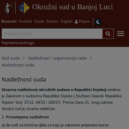
Okružni sud u Banjoj Luci
Bosanski
Hrvatski
Srpski
Српски
English
Prijava
Napredna pretraga
Rad suda
Nadležnost i organizacija rada
Nadležnost suda
Nadležnost suda
Stvarna nadležnost okružnih sudova u Republici Srpskoj
uređena
je Zakonom o sudovima Republike Srpske („Službeni Glasnik Republike
Srpske“ broj: 37/12, 44/15 i 100/17). Prema članu 31. ovog zakona
okružni sud je stvarno nadležan:
Prvostepena nadležnost
1.
a) da sudi za krivična djela za koja je zakonom propisana kazna