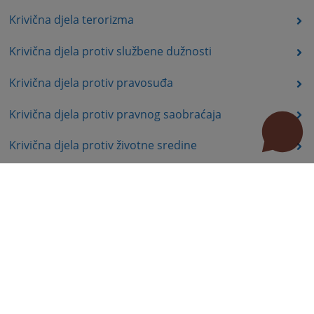
Krivična djela terorizma
Krivična djela protiv službene dužnosti
Krivična djela protiv pravosuđa
Krivična djela protiv pravnog saobraćaja
Krivična djela protiv životne sredine
Krivična djela organizovanog kriminala
Krivična djela iz mržnje
Prekršajno pravo
Stručni radovi