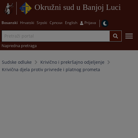
Okružni sud u Banjoj Luci
Bosanski
Hrvatski
Srpski
Српски
English
Prijava
Napredna pretraga
Sudske odluke
Krivično i prekršajno odjeljenje
Krivična djela protiv privrede i platnog prometa