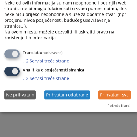
Neke od ovih informacija su nam neophodne i bez njih web
stranica ne bi mogla fukcionisati u svom punom obimu, dok
neke nisu prijeko neophodne a služe za dodatne stvari (npr.
procjenu nivoa posjećenosti, budućeg usavršavanja
stranice...).
Na ovom mjestu možete dozvoliti ili uskratiti pravo na
korištenje tih informacija.
Translation
(obavezna)
↓
2
Servisi treće strane
Analitika o posjećenosti stranica
↓
2
Servisi treće strane
Ne prihvatam
Prihvatam odabrane
Prihvatam sve
Pokreće Klaro!