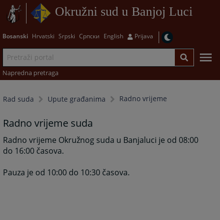
Okružni sud u Banjoj Luci
Bosanski
Hrvatski
Srpski
Српски
English
Prijava
Napredna pretraga
Radno vrijeme
Rad suda
Upute građanima
Radno vrijeme suda
Radno vrijeme Okružnog suda u Banjaluci je od 08:00
do 16:00 časova.
Pauza je od 10:00 do 10:30 časova.