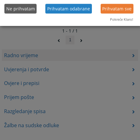
Ne prihvatam
Prihvatam odabrane
Prihvatam sve
Pokreće Klaro!
1 - 1 / 1
1
Radno vrijeme
Uvjerenja i potvrde
Ovjere i prepisi
Prijem pošte
Razgledanje spisa
Žalbe na sudske odluke