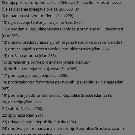
8)
utaja poreza
i doprinosa (član 264. stav 3), ukoliko iznos obaveze
čije se plaćanje izbjegava
prelazi 200.000 KM,
9)
napad na ustavno
uređenje (član 278),
10)
ugrožavanje
teritorijalne cjeline (član 279),
11)
dovođenje Republike
Srpske u položaj potčinjenosti ili zavisnosti
(član 280),
12)
ubistvo predstavnika
najviših organa Republike Srpske (član 281),
13)
otmica najviših
predstavnika Republike Srpske (član 282),
14)
oružana pobuna
(član 283),
15)
sprečavanje
borbe protiv neprijatelja (član 284),
16)
služba u neprijateljskoj
vojsci (član 285),
17)
pomaganje neprijatelju
(član 286),
18)
protivzakonito
formiranje paravojnih i parapolicijskih snaga (član
287),
19)
podrivanje odbrambene
moći Republike Srpske (član 288),
20)
diverzija (član
289),
21)
sabotaža (član
290),
22)
špijunaža (član
291),
23)
odavanje tajne
Republike Srpske (292),
24)
upućivanje i
prebacivanje na teritoriju Republike Srpske oružanih