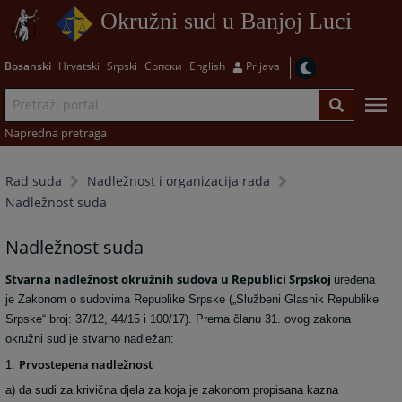
Okružni sud u Banjoj Luci
Bosanski
Hrvatski
Srpski
Српски
English
Prijava
Napredna pretraga
Rad suda
Nadležnost i organizacija rada
Nadležnost suda
Nadležnost suda
Stvarna nadležnost okružnih sudova u Republici Srpskoj
uređena
je Zakonom o sudovima Republike Srpske („Službeni Glasnik Republike
Srpske“ broj: 37/12, 44/15 i 100/17). Prema članu 31. ovog zakona
okružni sud je stvarno nadležan:
Prvostepena nadležnost
1.
a) da sudi za krivična djela za koja je zakonom propisana kazna