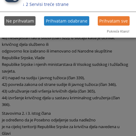
↓
2
Servisi treće strane
Srpske, Vlade Republike Srpske i njenih ministarstava ili Visokog
sudskog i tužilačkog
savjeta,
37)
primanje mita
(član 319),
Ne prihvatam
Prihvatam odabrane
Prihvatam sve
38)
davanje mita
(član 320),
39)
trgovina uticajem
(član 321),
Pokreće Klaro!
40)
nesavjestan
rad u službi (član 322), u slučaju kada je učinilac
krivičnog djela službeno ili
odgovorno lice izabrano ili imenovano od Narodne skupštine
Republike Srpske, Vlade
Republike Srpske i njenih ministarstava ili Visokog sudskog i tužilačkog
savjeta,
41)
napad na sudiju
i javnog tužioca (član 339),
42)
povreda zakona
od strane sudije ili javnog tužioca (član 346),
43)
udruživanje
radi vršenja krivičnih djela (član 365),
44)
izvršenje krivičnog
djela u sastavu kriminalnog udruženja (član
366).
Stavovima 2. i 3. istog člana
je određeno da je Posebno odjeljenje suda nadležno
je na cijeloj teritoriji Republike Srpske za krivična djela navedena u
Glavi