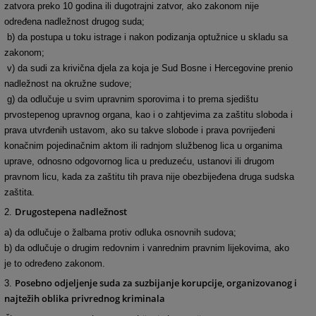
zatvora preko 10 godina ili dugotrajni zatvor, ako zakonom nije
određena nadležnost drugog suda;
b) da postupa u toku istrage i nakon podizanja optužnice u skladu sa
zakonom;
v) da sudi za krivična djela za koja je Sud Bosne i Hercegovine prenio
nadležnost na okružne sudove;
g) da odlučuje u svim upravnim sporovima i to prema sjedištu
prvostepenog upravnog organa, kao i o zahtjevima za zaštitu sloboda i
prava utvrđenih ustavom, ako su takve slobode i prava povrijeđeni
konačnim pojedinačnim aktom ili radnjom službenog lica u organima
uprave, odnosno odgovornog lica u preduzeću, ustanovi ili drugom
pravnom licu, kada za zaštitu tih prava nije obezbijeđena druga sudska
zaštita.
Drugostepena nadležnost
2.
a) da odlučuje o žalbama protiv odluka osnovnih sudova;
b) da odlučuje o drugim redovnim i vanrednim pravnim lijekovima, ako
je to određeno zakonom.
Posebno odjeljenje suda za suzbijanje korupcije, organizovanog i
3.
najtežih oblika privrednog kriminala