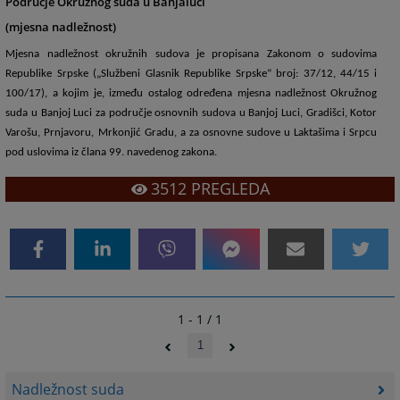
Područje Okružnog suda u Banjaluci
(mjesna nadležnost)
Mjesna nadležnost okružnih sudova je propisana Zakonom o sudovima
Republike Srpske („Službeni Glasnik Republike Srpske“ broj: 37/12, 44/15 i
100/17), a kojim je, između ostalog određena mjesna nadležnost Okružnog
suda u Banjoj Luci za područje osnovnih sudova u Banjoj Luci, Gradišci, Kotor
Varošu, Prnjavoru, Mrkonjić Gradu, a za osnovne sudove u Laktašima i Srpcu
pod uslovima iz člana 99. navedenog zakona.
3512
PREGLEDA
1 - 1 / 1
1
Nadležnost suda