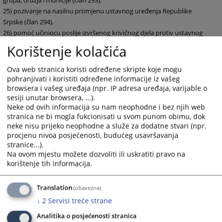
grupa, oružja i municije (član
293),
25)
pozivanje na
nasilnu promjenu ustavnog uređenja Republike
Srpske (član 294),
26)
pomoć učiniocu
poslije izvršenog krivičnog djela protiv ustavnog
uređenja Republike Srpske (član
295),
Korištenje kolačića
27)
stvaranje grupe
ili organizovane kriminalne grupe za vršenje
krivičnih djela protiv ustavnog uređenja
Republike Srpske (član 296),
Ova web stranica koristi određene skripte koje mogu
28)
pripremanje
krivičnih djela protiv ustavnog uređenja Republike
pohranjivati i koristiti određene informacije iz vašeg
Srpske (član 297),
browsera i vašeg uređaja (npr. IP adresa uređaja, varijable o
sesiji unutar browsera, ...).
29)
terorizam (član
299),
Neke od ovih informacija su nam neophodne i bez njih web
30)
finansiranje
terorističkih akrivnosti (član 300),
stranica ne bi mogla fukcionisati u svom punom obimu, dok
31)
stvaranje terorističkih
grupa ili organizacija (član 301),
neke nisu prijeko neophodne a služe za dodatne stvari (npr.
32)
javno podsticanje
na terorističke aktivnosti (član 302),
procjenu nivoa posjećenosti, budućeg usavršavanja
33)
vrbovanje i
obučavanje za vršenje terorističkih djela (član 303),
stranice...).
34)
formiranje i
obučavanje grupa radi pridruživanja stranim
Na ovom mjestu možete dozvoliti ili uskratiti pravo na
korištenje tih informacija.
terorističkim organizacijama (član
304),
35)
uzimanje talaca
(član 305),
36)
zloupotreba
službenog položaja ili ovlašćenja (član 315), u slučaju
Translation
(obavezna)
kada je učinilac krivičnog
↓
2
Servisi treće strane
djela službeno ili odgovorno lice izabrano ili imenovano od Narodne
Analitika o posjećenosti stranica
skupštine Republike