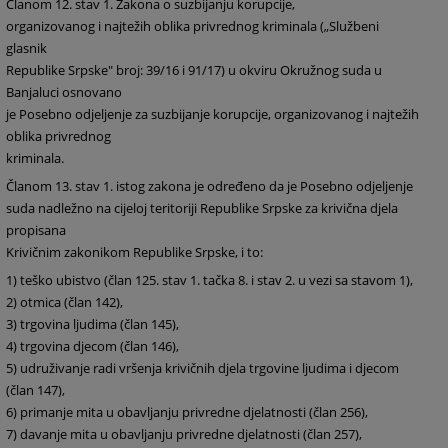
Članom 12. stav 1. Zakona o suzbijanju korupcije,
organizovanog i najtežih oblika privrednog kriminala („Službeni
glasnik
Republike Srpske" broj: 39/16 i 91/17) u okviru Okružnog suda u
Banjaluci osnovano
je Posebno odjeljenje za suzbijanje korupcije, organizovanog i najtežih
oblika privrednog
kriminala.
Članom 13. stav 1. istog zakona je određeno da je Posebno odjeljenje
suda nadležno na cijeloj teritoriji Republike Srpske za krivična djela
propisana
Krivičnim zakonikom Republike Srpske, i to:
1)
teško ubistvo (član 125. stav 1. tačka
8. i stav 2. u vezi sa stavom 1),
2)
otmica (član 142),
3)
trgovina ljudima (član 145),
4)
trgovina djecom
(član 146),
5)
udruživanje
radi vršenja krivičnih djela trgovine ljudima i djecom
(član 147),
6)
primanje mita
u obavljanju privredne djelatnosti (član 256),
7)
davanje mita
u obavljanju privredne djelatnosti (član 257),