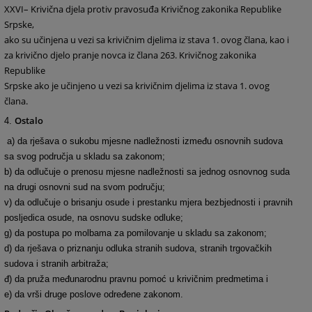
XXVI– Krivična djela protiv pravosuđa Krivičnog zakonika Republike
Srpske,
ako su učinjena u vezi sa krivičnim djelima iz stava 1. ovog člana, kao i
za krivično djelo pranje novca iz člana 263. Krivičnog zakonika
Republike
Srpske ako je učinjeno u vezi sa krivičnim djelima iz stava 1. ovog
člana.
Ostalo
4.
a) da rješava o sukobu mjesne nadležnosti između osnovnih sudova
sa svog područja u skladu sa zakonom;
b) da odlučuje o prenosu mjesne nadležnosti sa jednog osnovnog suda
na drugi osnovni sud na svom području;
v) da odlučuje o brisanju osude i prestanku mjera bezbjednosti i pravnih
posljedica osude, na osnovu sudske odluke;
g) da postupa po molbama za pomilovanje u skladu sa zakonom;
d) da rješava o priznanju odluka stranih sudova, stranih trgovačkih
sudova i stranih arbitraža;
đ) da pruža međunarodnu pravnu pomoć u krivičnim predmetima i
e) da vrši druge poslove određene zakonom.