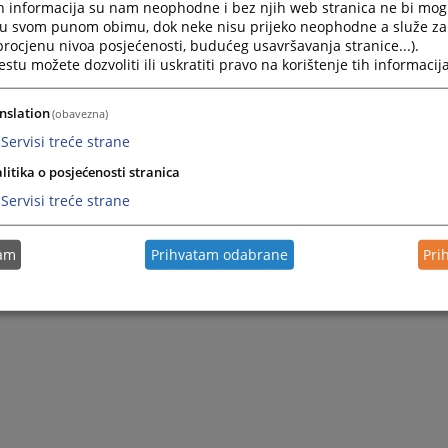
h informacija su nam neophodne i bez njih web stranica ne bi mog
i u svom punom obimu, dok neke nisu prijeko neophodne a služe z
 procjenu nivoa posjećenosti, budućeg usavršavanja stranice...).
tu možete dozvoliti ili uskratiti pravo na korištenje tih informacija
nslation
(obavezna)
Servisi treće strane
litika o posjećenosti stranica
Servisi treće strane
tam
Prihvatam odabrane
Pri