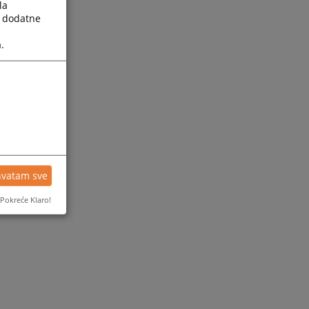
la
a dodatne
.
hvatam sve
Pokreće Klaro!