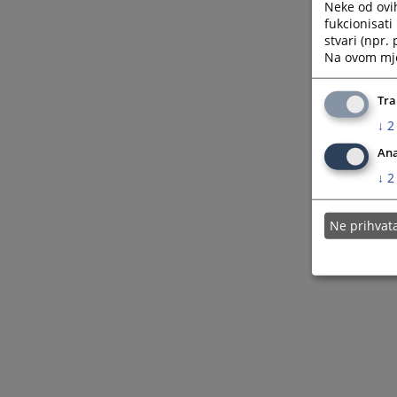
Neke od ovi
fukcionisat
stvari (npr.
Na ovom mjes
Tra
↓
2
Ana
↓
2
Ne prihva