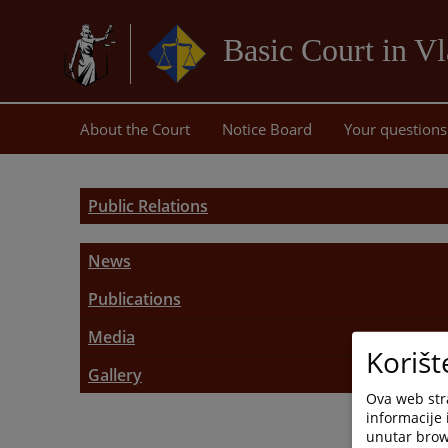
Basic Court in Vl
About the Court
Notice Board
Your questions
Public Relations
News
Recent News
Publications
Promotional Materials
Media
Press Releases
Korišt
Public Relations Representative
Gallery
Law on Freedom of Access to Information
Ova web stra
Requests for Media Addresses
informacije 
unutar brows