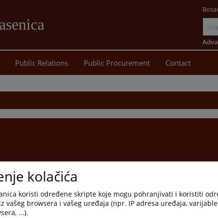
Bosa
asenica
Go
to
Adva
main
Public Relations
Public Procurement
Contact
content
enje kolačića
nica koristi određene skripte koje mogu pohranjivati i koristiti od
iz vašeg browsera i vašeg uređaja (npr. IP adresa uređaja, varijable 
era, ...).