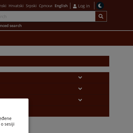
nski
Hrvatski
Srpski
Српски
English
Log in
nced search
ređene
o sesiji