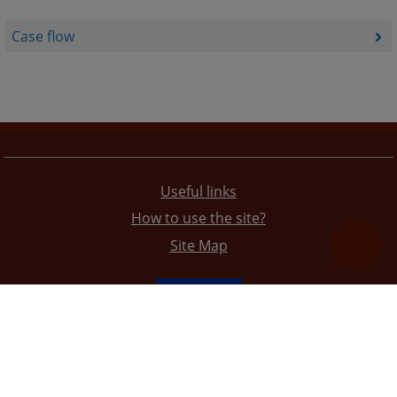
Case flow
Useful links
How to use the site?
Site Map
The redesign of the website was funded by the European Union. It is solely responsible for its content
the High Judicial and Prosecutorial Council of BiH also does not necessarily reflect the views of the
European Union.