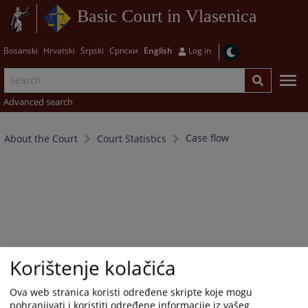
Basic Court in Vlasenica
Bosanski
Hrvatski
Srpski
Српски
English
Log in
Advanced search
Case flow
About the Court
Court Statistics
Korištenje kolačića
Ova web stranica koristi određene skripte koje mogu
pohranjivati i koristiti određene informacije iz vašeg