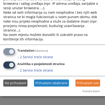
browsera i vašeg uređaja (npr. IP adresa uređaja, varijable o
sesiji unutar browsera, ...).
Neke od ovih informacija su nam neophodne i bez njih web
stranica ne bi mogla fukcionisati u svom punom obimu, dok
neke nisu prijeko neophodne a služe za dodatne stvari (npr.
procjenu nivoa posjećenosti, budućeg usavršavanja
Trenutno nema vijesti
stranice...).
Na ovom mjestu možete dozvoliti ili uskratiti pravo na
korištenje tih informacija.
Translation
(obavezna)
↓
2
Servisi treće strane
Analitika o posjećenosti stranica
↓
2
Servisi treće strane
Ne prihvatam
Prihvatam odabrane
Prihvatam sve
Pokreće Klaro!