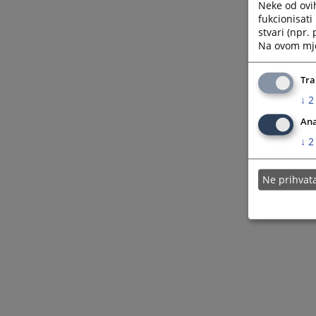
Neke od ovi
fukcionisat
stvari (npr.
Na ovom mjes
Tra
↓
2
Ana
↓
2
Ne prihva