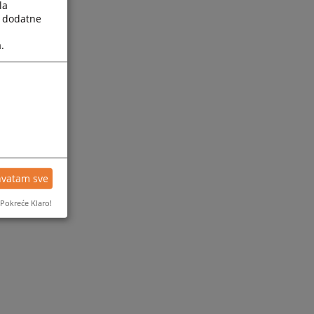
la
a dodatne
.
hvatam sve
Pokreće Klaro!