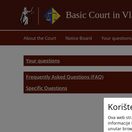
Basic Court in Vl
About the Court
Notice Board
Your questions
Your questions
Frequently Asked Questions (FAQ)
Frequently Asked Questions (FAQ)
Specific Questions
Land Registry Certificate
Korišt
Ova web stra
informacije 
unutar brows