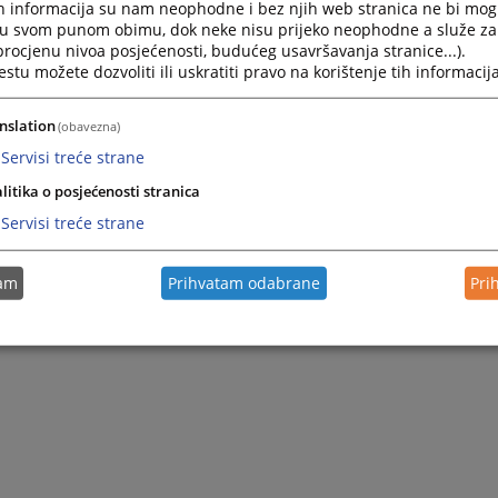
h informacija su nam neophodne i bez njih web stranica ne bi mog
i u svom punom obimu, dok neke nisu prijeko neophodne a služe z
 procjenu nivoa posjećenosti, budućeg usavršavanja stranice...).
tu možete dozvoliti ili uskratiti pravo na korištenje tih informacija
nslation
(obavezna)
Servisi treće strane
litika o posjećenosti stranica
Servisi treće strane
tam
Prihvatam odabrane
Pri