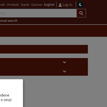
nski
Hrvatski
Srpski
Српски
English
Log in
nced search
ređene
o sesiji