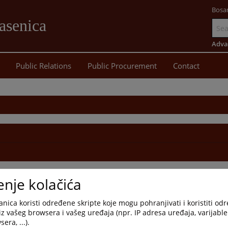
Bosa
asenica
Go
to
Adva
main
Public Relations
Public Procurement
Contact
content
enje kolačića
nica koristi određene skripte koje mogu pohranjivati i koristiti od
iz vašeg browsera i vašeg uređaja (npr. IP adresa uređaja, varijable 
era, ...).