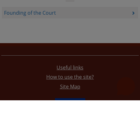
Founding of the Court
Useful links
How to use the site?
Site Map
The redesign of the website was funded by the European Union. It is solely responsible for its content
the High Judicial and Prosecutorial Council of BiH also does not necessarily reflect the views of the
European Union.