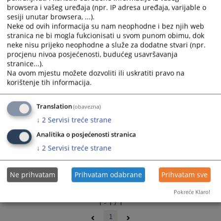
organizaciji,
browsera i vašeg uređaja (npr. IP adresa uređaja, varijable o
and
and
01.07.2009.
sesiji unutar browsera, ...).
select
select
Neke od ovih informacija su nam neophodne i bez njih web
a
a
stranica ne bi mogla fukcionisati u svom punom obimu, dok
date.
date.
neke nisu prijeko neophodne a služe za dodatne stvari (npr.
Press
Press
procjenu nivoa posjećenosti, budućeg usavršavanja
the
the
stranice...).
question
question
Na ovom mjestu možete dozvoliti ili uskratiti pravo na
korištenje tih informacija.
mark
mark
key
key
to
to
Translation
(obavezna)
get
get
↓
2
Servisi treće strane
the
the
Analitika o posjećenosti stranica
keyboard
keyboard
↓
2
Servisi treće strane
shortcuts
shortcuts
for
for
changing
changing
Ne prihvatam
Prihvatam odabrane
Prihvatam sve
dates.
dates.
Pokreće Klaro!
1 - 1 / 1
1