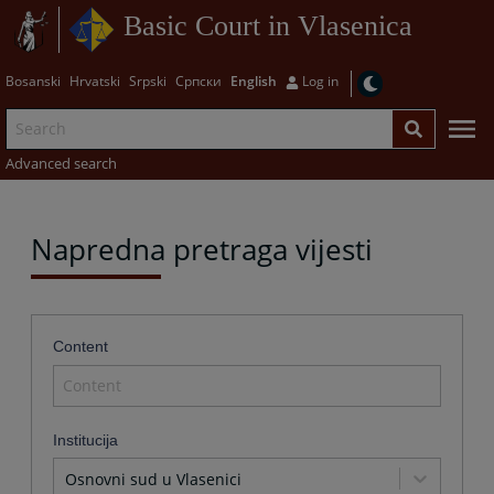
Basic Court in Vlasenica
Bosanski
Hrvatski
Srpski
Српски
English
Log in
Advanced search
Napredna pretraga vijesti
Content
Institucija
Osnovni sud u Vlasenici