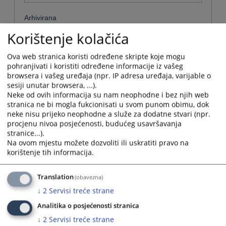
Arhivirana
Korištenje kolačića
Ne
Ova web stranica koristi određene skripte koje mogu
Datum od
pohranjivati i koristiti određene informacije iz vašeg
browsera i vašeg uređaja (npr. IP adresa uređaja, varijable o
sesiji unutar browsera, ...).
Navigate
Neke od ovih informacija su nam neophodne i bez njih web
forward
Datum do
stranica ne bi mogla fukcionisati u svom punom obimu, dok
to
neke nisu prijeko neophodne a služe za dodatne stvari (npr.
interact
procjenu nivoa posjećenosti, budućeg usavršavanja
with
stranice...).
Navigate
the
Na ovom mjestu možete dozvoliti ili uskratiti pravo na
forward
Sortiraj po
calendar
korištenje tih informacija.
to
and
interact
Choose...
select
with
Translation
a
(obavezna)
the
date.
Napredne stavke
↓
2
Servisi treće strane
calendar
Press
and
the
Analitika o posjećenosti stranica
select
Pretraži
question
↓
2
Servisi treće strane
a
mark