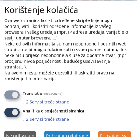
Korištenje kolačića
Ova web stranica koristi određene skripte koje mogu
pohranjivati i koristiti određene informacije iz vašeg
browsera i vašeg uređaja (npr. IP adresa uređaja, varijable o
sesiji unutar browsera, ...).
Neke od ovih informacija su nam neophodne i bez njih web
stranica ne bi mogla fukcionisati u svom punom obimu, dok
neke nisu prijeko neophodne a služe za dodatne stvari (npr.
procjenu nivoa posjećenosti, budućeg usavršavanja
stranice...).
Na ovom mjestu možete dozvoliti ili uskratiti pravo na
korištenje tih informacija.
Translation
(obavezna)
↓
2
Servisi treće strane
Analitika o posjećenosti stranica
↓
2
Servisi treće strane
Ne prihvatam
Prihvatam odabrane
Prihvatam sve