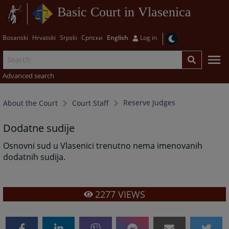
Basic Court in Vlasenica
Bosanski
Hrvatski
Srpski
Српски
English
Log in
Advanced search
Reserve Judges
About the Court
Court Staff
Dodatne sudije
Osnovni sud u Vlasenici trenutno nema imenovanih
dodatnih sudija.
2277
VIEWS