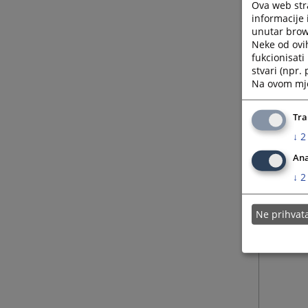
Ova web stra
informacije 
unutar brows
Neke od ovi
fukcionisat
stvari (npr.
Na ovom mjes
Tra
↓
2
Ana
↓
2
Ne prihva