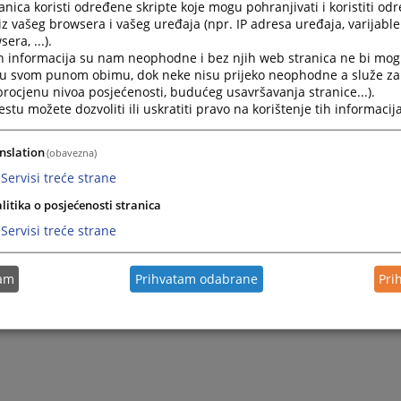
nica koristi određene skripte koje mogu pohranjivati i koristiti od
iz vašeg browsera i vašeg uređaja (npr. IP adresa uređaja, varijable 
era, ...).
h informacija su nam neophodne i bez njih web stranica ne bi mog
i u svom punom obimu, dok neke nisu prijeko neophodne a služe z
 procjenu nivoa posjećenosti, budućeg usavršavanja stranice...).
tu možete dozvoliti ili uskratiti pravo na korištenje tih informacija
nslation
(obavezna)
Servisi treće strane
litika o posjećenosti stranica
Trenutno nema v
Servisi treće strane
tam
Prihvatam odabrane
Pri