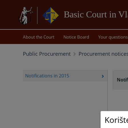
Basic Court in Vl
About the Court
Notice Board
Your questions
Public Procurement
Procurement notice
Notifications in 2015
Notif
Korišt