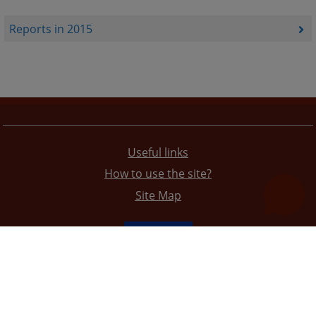
Reports in 2015
Useful links
How to use the site?
Site Map
The redesign of the website was funded by the European Union. It is solely responsible for its content
the High Judicial and Prosecutorial Council of BiH also does not necessarily reflect the views of the
European Union.