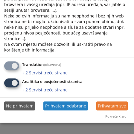
browsera i vašeg uređaja (npr. IP adresa uređaja, varijable o
sesiji unutar browsera, ...).
Neke od ovih informacija su nam neophodne i bez njih web
stranica ne bi mogla fukcionisati u svom punom obimu, dok
neke nisu prijeko neophodne a služe za dodatne stvari (npr.
procjenu nivoa posjećenosti, budućeg usavršavanja
Trenutno nema vijesti
stranice...).
Na ovom mjestu možete dozvoliti ili uskratiti pravo na
korištenje tih informacija.
Translation
(obavezna)
↓
2
Servisi treće strane
Analitika o posjećenosti stranica
↓
2
Servisi treće strane
Ne prihvatam
Prihvatam odabrane
Prihvatam sve
Pokreće Klaro!