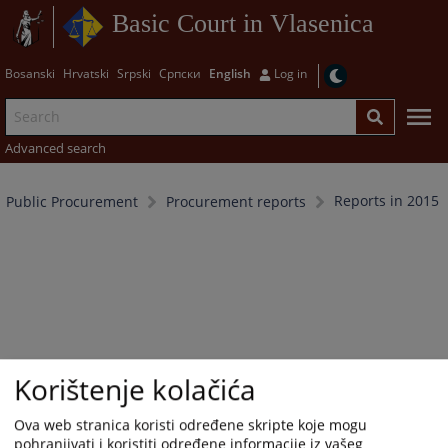
Basic Court in Vlasenica
Bosanski
Hrvatski
Srpski
Српски
English
Log in
Advanced search
Reports in 2015
Public Procurement
Procurement reports
Korištenje kolačića
Ova web stranica koristi određene skripte koje mogu
pohranjivati i koristiti određene informacije iz vašeg