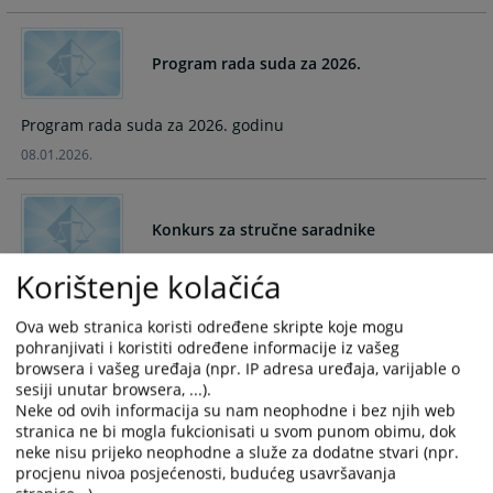
and
and
select
select
Program rada suda za 2026.
a
a
date.
date.
Press
Press
Program rada suda za 2026. godinu
the
the
08.01.2026.
question
question
mark
mark
key
key
Konkurs za stručne saradnike
to
to
get
get
Korištenje kolačića
the
the
Osnovni sud u Vlasenici raspisuje konkurs za stručne
keyboard
keyboard
saradnike.
Ova web stranica koristi određene skripte koje mogu
shortcuts
shortcuts
25.12.2024.
pohranjivati i koristiti određene informacije iz vašeg
for
for
browsera i vašeg uređaja (npr. IP adresa uređaja, varijable o
changing
changing
sesiji unutar browsera, ...).
dates.
dates.
Neke od ovih informacija su nam neophodne i bez njih web
Zaključak o neuspjelom javnom oglasu
stranica ne bi mogla fukcionisati u svom punom obimu, dok
neke nisu prijeko neophodne a služe za dodatne stvari (npr.
procjenu nivoa posjećenosti, budućeg usavršavanja
Oglašava se neuspjelim Javni oglas.