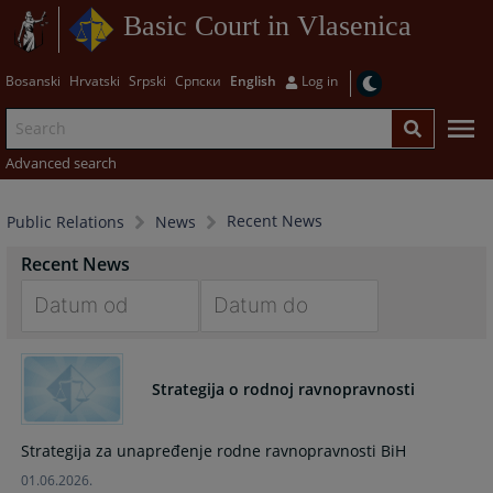
Basic Court in Vlasenica
Bosanski
Hrvatski
Srpski
Српски
English
Log in
Advanced search
Recent News
Public Relations
News
Recent News
Navigate
Navigate
forward
forward
Strategija o rodnoj ravnopravnosti
to
to
interact
interact
with
with
Strategija za unapređenje rodne ravnopravnosti BiH
the
the
01.06.2026.
calendar
calendar