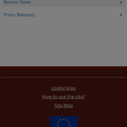
Recent News
Press Releases
Useful links
How to use the site?
Site Map