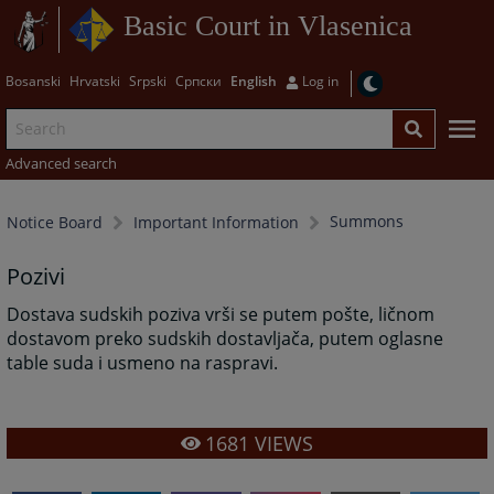
Basic Court in Vlasenica
Bosanski
Hrvatski
Srpski
Српски
English
Log in
Advanced search
Summons
Notice Board
Important Information
Pozivi
Dostava sudskih poziva vrši se putem pošte, ličnom
dostavom preko sudskih dostavljača, putem oglasne
table suda i usmeno na raspravi.
1681
VIEWS