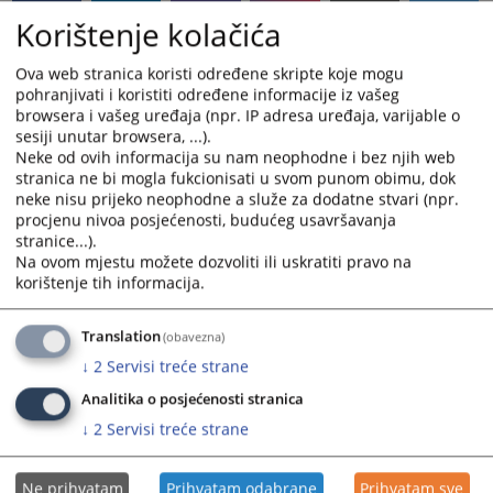
Korištenje kolačića
Ova web stranica koristi određene skripte koje mogu
pohranjivati i koristiti određene informacije iz vašeg
browsera i vašeg uređaja (npr. IP adresa uređaja, varijable o
sesiji unutar browsera, ...).
Neke od ovih informacija su nam neophodne i bez njih web
stranica ne bi mogla fukcionisati u svom punom obimu, dok
neke nisu prijeko neophodne a služe za dodatne stvari (npr.
procjenu nivoa posjećenosti, budućeg usavršavanja
stranice...).
Na ovom mjestu možete dozvoliti ili uskratiti pravo na
korištenje tih informacija.
Translation
(obavezna)
↓
2
Servisi treće strane
Analitika o posjećenosti stranica
↓
2
Servisi treće strane
Ne prihvatam
Prihvatam odabrane
Prihvatam sve