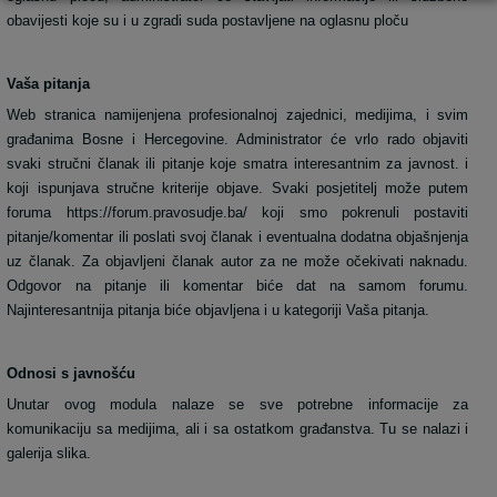
obavijesti koje su i u zgradi suda postavljene na oglasnu ploču
Vaša pitanja
Web stranica namijenjena profesionalnoj zajednici, medijima, i svim
građanima Bosne i Hercegovine. Administrator će vrlo rado objaviti
svaki stručni članak ili pitanje koje smatra interesantnim za javnost. i
koji ispunjava stručne kriterije objave. Svaki posjetitelj može putem
foruma https://forum.pravosudje.ba/ koji smo pokrenuli postaviti
pitanje/komentar ili poslati svoj članak i eventualna dodatna objašnjenja
uz članak. Za objavljeni članak autor za ne može očekivati naknadu.
Odgovor na pitanje ili komentar biće dat na samom forumu.
Najinteresantnija pitanja biće objavljena i u kategoriji Vaša pitanja.
Odnosi s javnošću
Unutar ovog modula nalaze se sve potrebne informacije za
komunikaciju sa medijima, ali i sa ostatkom građanstva. Tu se nalazi i
galerija slika.