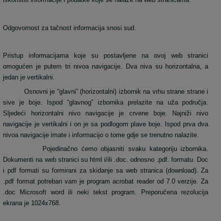
Odgovornost za tačnost informacija snosi sud.
Pristup informacijama koje su postavljene na ovoj web stranici
omogućen je putem tri nivoa navigacije. Dva niva su horizontalna, a
jedan je vertikalni.
Osnovni je “glavni” (horizontalni) izbornik na vrhu strane strane i
sive je boje. Ispod “glavnog” izbornika prelazite na uža područja.
Sljedeći horizontalni nivo navigacije je crvene boje. Najniži nivo
navigacije je vertikalni i on je sa podlogom plave boje. Ispod prva dva
nivoa navigacije imate i informacijo o tome gdje se trenutno nalazite.
Pojedinačno ćemo objasniti svaku kategoriju izbornika.
Dokumenti na web stranici su html i/ili .doc. odnosno .pdf. formatu. Doc
i pdf formati su formirani za skidanje sa web stranica (download). Za
.pdf format potreban vam je program acrobat reader od 7.0 verzije. Za
.doc Microsoft word ili neki tekst program. Preporučena rezolucija
ekrana je 1024x768.