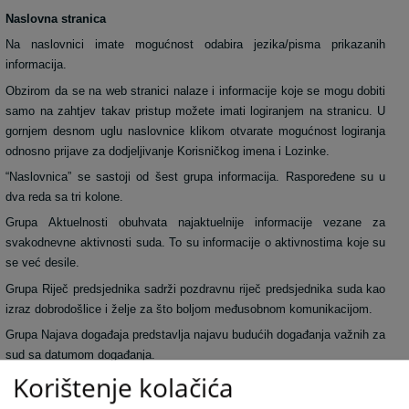
Naslovna stranica
Na naslovnici imate mogućnost odabira jezika/pisma prikazanih
informacija.
Obzirom da se na web stranici nalaze i informacije koje se mogu dobiti
samo na zahtjev takav pristup možete imati logiranjem na stranicu. U
gornjem desnom uglu naslovnice klikom otvarate mogućnost logiranja
odnosno prijave za dodjeljivanje Korisničkog imena i Lozinke.
“Naslovnica” se sastoji od šest grupa informacija. Raspoređene su u
dva reda sa tri kolone.
Grupa Aktuelnosti obuhvata najaktuelnije informacije vezane za
svakodnevne aktivnosti suda. To su informacije o aktivnostima koje su
se već desile.
Grupa Riječ predsjednika sadrži pozdravnu riječ predsjednika suda kao
izraz dobrodošlice i želje za što boljom međusobnom komunikacijom.
Grupa Najava događaja predstavlja najavu budućih događanja važnih za
sud sa datumom događanja.
Korištenje kolačića
Grupa često postavljana pitanja prikazuje pitanja i odgovore koji su
najčešće postavljana sudu, a vezana su za rad suda ili druge aktivnosti