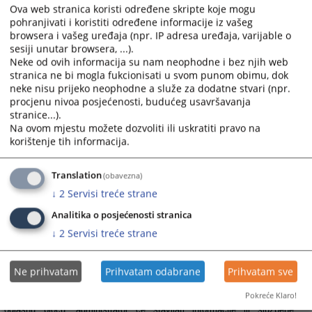
Ova web stranica koristi određene skripte koje mogu
vezane za sam sud.
pohranjivati i koristiti određene informacije iz vašeg
Grupa Raspored suđenja prikazuje detaljne informacije o suđenjima u
browsera i vašeg uređaja (npr. IP adresa uređaja, varijable o
sudu za određeni vremenski period.
sesiji unutar browsera, ...).
Neke od ovih informacija su nam neophodne i bez njih web
Grupa Vijesti iz pravosuđa obuhvata informacije koje su vezane za
stranica ne bi mogla fukcionisati u svom punom obimu, dok
pravosuđe BiH u cjelini. Unutar svih grupa starije novosti i informacije
neke nisu prijeko neophodne a služe za dodatne stvari (npr.
osim onih koje su na naslovnici nisu zbrisane. Klikom na riječ “više”
procjenu nivoa posjećenosti, budućeg usavršavanja
prebaciti će vas arhivu aktuelnosti ili drugih informacija.
stranice...).
Na ovom mjestu možete dozvoliti ili uskratiti pravo na
korištenje tih informacija.
Rad suda
Klikom na Rad suda otvoriti će vam se web stranicama sa svim
Translation
(obavezna)
novostima (arhivom) koje su vezane za rad suda.
↓
2
Servisi treće strane
Klikom na neku od kategorija možete dobiti informacije: o dokumentima
Analitika o posjećenosti stranica
koje na sudu možete dobiti, o samoj organizaciji suda, o statistici o
↓
2
Servisi treće strane
protoku predmeta, o osnivanju suda, o uposlenicima suda
Ne prihvatam
Prihvatam odabrane
Prihvatam sve
Oglasna ploča
Kroz informacije krećete se na isti način kao i kroz Rad suda. Na
Pokreće Klaro!
oglasnu ploču, administrator će stavljati informacije ili službene