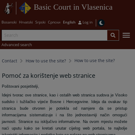
Basic Court in Vlasenica
Bosanski
Hrvatski
Srpski
Српски
English
Log in
Advanced search
How to use the site?
Contact
How to use the site?
Pomoć za korištenje web stranice
Poštovani posjetitelji,
Idejni tvorac ove stranice, kao i ostalih web stranica sudova je Visoko
sudsko i tužilačko vijeće Bosne i Hercegovine. Ideja da ovakav tip
stranica bude otvoren je potekla od namjere da se pristup
informacijama sistematizuje i na što jednostavniji način omogući
javnosti. Stranice su isključivo informativne. Na ovom mjestu možete
naći uputu kako se kretati unutar cijelog web portala, te najbolje
iskoristiti informacije i podatke koje se nalaze na web stranicama.