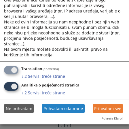
pohranjivati i koristiti određene informacije iz vašeg
browsera i vašeg uređaja (npr. IP adresa uređaja, varijable o
sesiji unutar browsera, ...).
Neke od ovih informacija su nam neophodne i bez njih web
stranica ne bi mogla fukcionisati u svom punom obimu, dok
neke nisu prijeko neophodne a služe za dodatne stvari (npr.
procjenu nivoa posjećenosti, budućeg usavršavanja
stranice...).
Na ovom mjestu možete dozvoliti ili uskratiti pravo na
korištenje tih informacija.
Translation
(obavezna)
↓
2
Servisi treće strane
Analitika o posjećenosti stranica
↓
2
Servisi treće strane
Ne prihvatam
Prihvatam odabrane
Prihvatam sve
Pokreće Klaro!
1 - 1 / 1