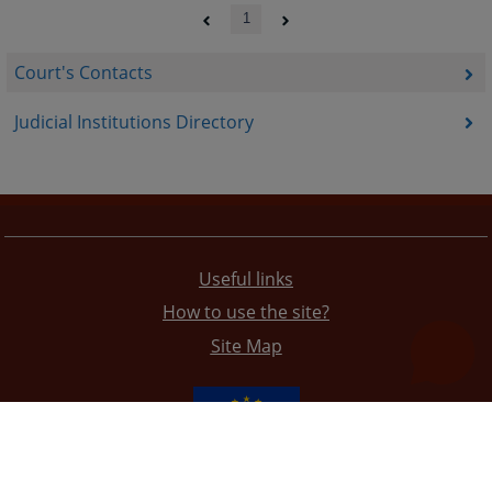
1
Court's Contacts
Judicial Institutions Directory
Useful links
How to use the site?
Site Map
The redesign of the website was funded by the European Union. It is solely responsible for its content
the High Judicial and Prosecutorial Council of BiH also does not necessarily reflect the views of the