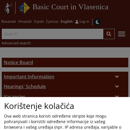
Basic Court in Vlasenica
Bosanski
Hrvatski
Srpski
Српски
English
Log in
Advanced search
Notice Board
Important Information
Submission of Complaints
Hearings' Schedule
Hearings' Schedule
Vacancies
Administrative Court Fees
Korištenje kolačića
General Information
Summons
Ova web stranica koristi određene skripte koje mogu
Open Vacancies
Court Appointed Interpreters and Experts
pohranjivati i koristiti određene informacije iz vašeg
browsera i vašeg uređaja (npr. IP adresa uređaja, varijable o