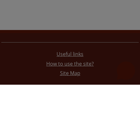
Useful links
How to use the site?
Site Map
The redesign of the website was funded by the European Union. It is solely responsible for its content
the High Judicial and Prosecutorial Council of BiH also does not necessarily reflect the views of the
European Union.