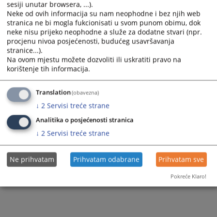
Legal Aid
sesiji unutar browsera, ...).
Neke od ovih informacija su nam neophodne i bez njih web
stranica ne bi mogla fukcionisati u svom punom obimu, dok
neke nisu prijeko neophodne a služe za dodatne stvari (npr.
procjenu nivoa posjećenosti, budućeg usavršavanja
stranice...).
Na ovom mjestu možete dozvoliti ili uskratiti pravo na
korištenje tih informacija.
Translation
(obavezna)
↓
2
Servisi treće strane
Analitika o posjećenosti stranica
↓
2
Servisi treće strane
Ne prihvatam
Prihvatam odabrane
Prihvatam sve
Pokreće Klaro!