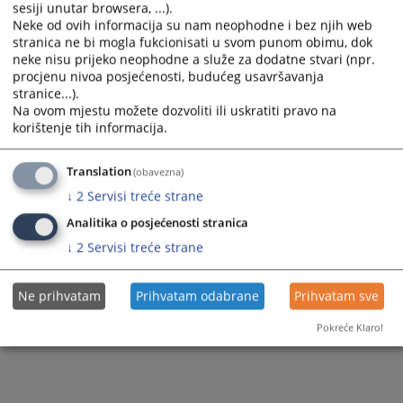
sesiji unutar browsera, ...).
Neke od ovih informacija su nam neophodne i bez njih web
stranica ne bi mogla fukcionisati u svom punom obimu, dok
neke nisu prijeko neophodne a služe za dodatne stvari (npr.
Remember me
procjenu nivoa posjećenosti, budućeg usavršavanja
stranice...).
Log in
Na ovom mjestu možete dozvoliti ili uskratiti pravo na
korištenje tih informacija.
Forgot your password?
Become a member?
Translation
(obavezna)
↓
2
Servisi treće strane
Analitika o posjećenosti stranica
↓
2
Servisi treće strane
Ne prihvatam
Prihvatam odabrane
Prihvatam sve
Pokreće Klaro!