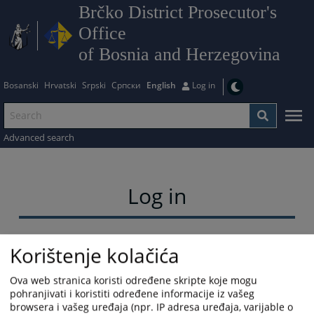
Brčko District Prosecutor's
Office
of Bosnia and Herzegovina
Bosanski
Hrvatski
Srpski
Српски
English
Log in
Advanced search
Log in
Username
Korištenje kolačića
Ova web stranica koristi određene skripte koje mogu
pohranjivati i koristiti određene informacije iz vašeg
Password
browsera i vašeg uređaja (npr. IP adresa uređaja, varijable o