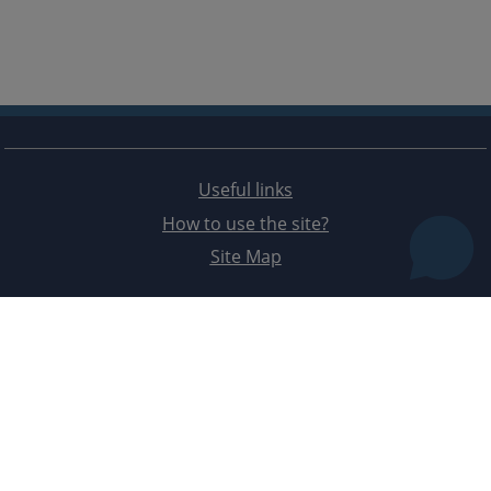
Useful links
How to use the site?
Site Map
The redesign of the website was funded by the European Union. It is solely responsible for its content
the High Judicial and Prosecutorial Council of BiH also does not necessarily reflect the views of the
European Union.