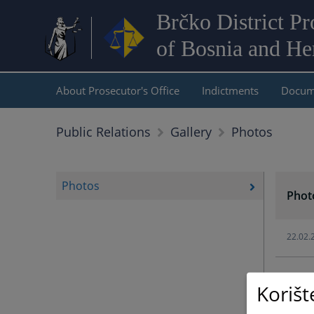
Brčko District Pr
of Bosnia and He
About Prosecutor's Office
Indictments
Docum
Photos
Public Relations
Gallery
Photos
Phot
22.02.
Korišt