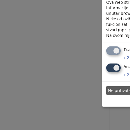
Ova web stra
informacije 
unutar brows
Neke od ovi
fukcionisat
stvari (npr.
Na ovom mjes
Tra
↓
2
Ana
↓
2
Ne prihva