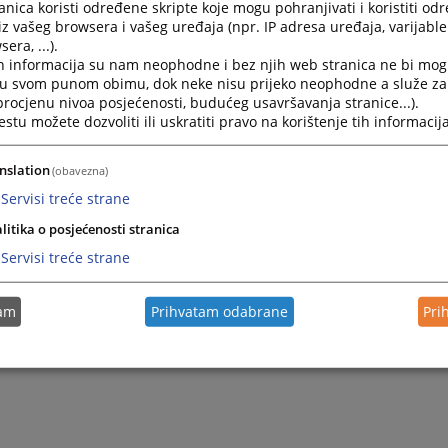
nica koristi određene skripte koje mogu pohranjivati i koristiti od
iz vašeg browsera i vašeg uređaja (npr. IP adresa uređaja, varijable 
era, ...).
h informacija su nam neophodne i bez njih web stranica ne bi mog
i u svom punom obimu, dok neke nisu prijeko neophodne a služe z
 procjenu nivoa posjećenosti, budućeg usavršavanja stranice...).
tu možete dozvoliti ili uskratiti pravo na korištenje tih informacija
nslation
(obavezna)
Servisi treće strane
litika o posjećenosti stranica
Servisi treće strane
tam
Prihvatam odabrane
Pri