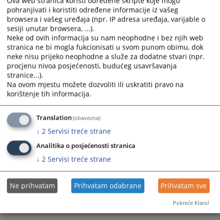
Ova web stranica koristi određene skripte koje mogu
the
the
pohranjivati i koristiti određene informacije iz vašeg
browsera i vašeg uređaja (npr. IP adresa uređaja, varijable o
calendar
calendar
sesiji unutar browsera, ...).
and
and
Neke od ovih informacija su nam neophodne i bez njih web
select
select
stranica ne bi mogla fukcionisati u svom punom obimu, dok
a
a
neke nisu prijeko neophodne a služe za dodatne stvari (npr.
date.
date.
procjenu nivoa posjećenosti, budućeg usavršavanja
Press
Press
stranice...).
Na ovom mjestu možete dozvoliti ili uskratiti pravo na
the
the
korištenje tih informacija.
question
question
mark
mark
key
key
Translation
(obavezna)
to
to
↓
2
Servisi treće strane
get
get
Analitika o posjećenosti stranica
the
the
↓
2
Servisi treće strane
keyboard
keyboard
shortcuts
shortcuts
for
for
Ne prihvatam
Prihvatam odabrane
Prihvatam sve
changing
changing
Pokreće Klaro!
dates.
dates.