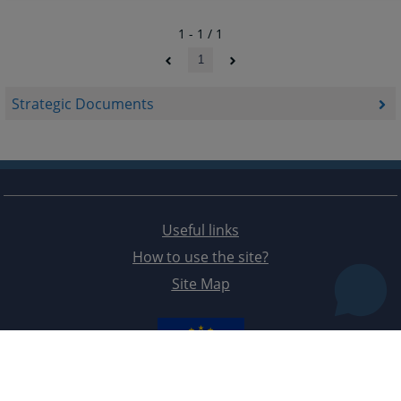
1 - 1 / 1
1
Strategic Documents
Useful links
How to use the site?
Site Map
The redesign of the website was funded by the European Union. It is solely responsible for its content
the High Judicial and Prosecutorial Council of BiH also does not necessarily reflect the views of the