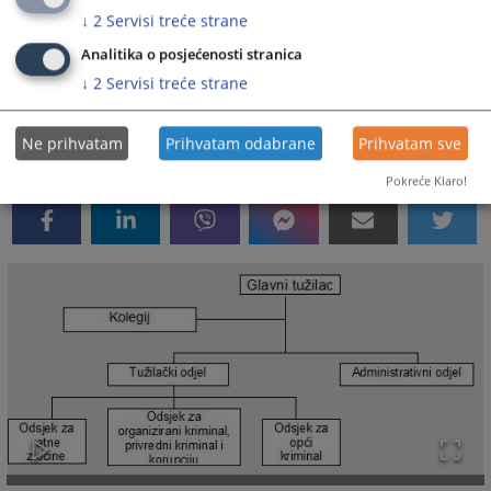
Rad Tužilaštva finansira se iz budžeta Brčko distrikta
↓
2
Servisi treće strane
BiH. Uvid u dio budžeta koji se odnosi na Tužilaštvo
možete ostvariti
Analitika o posjećenosti stranica
ovdje
↓
2
Servisi treće strane
.
2037
VIEWS
Ne prihvatam
Prihvatam odabrane
Prihvatam sve
Pokreće Klaro!