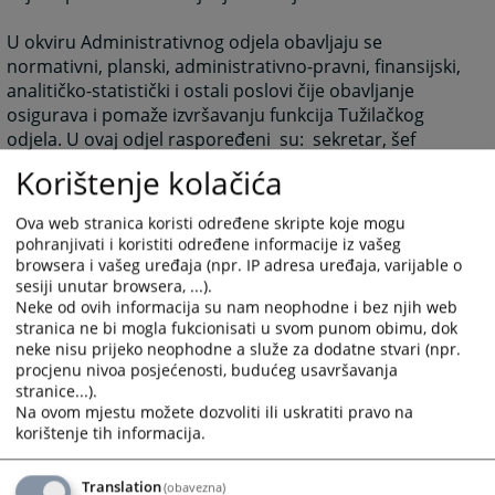
U okviru Administrativnog odjela obavljaju se
normativni, planski, administrativno-pravni, finansijski,
analitičko-statistički i ostali poslovi čije obavljanje
osigurava i pomaže izvršavanju funkcija Tužilačkog
odjela. U ovaj odjel raspoređeni su: sekretar, šef
administracije, operateri- upisničari, operateri-
Korištenje kolačića
asistenti, arhivar-operater i vozač-kurir.
Kao posebno stalno radno tijelo Tužilaštva osnovan je
Ova web stranica koristi određene skripte koje mogu
Kolegij Tužilaštva, kojeg čine nosioci tužilačkih funkcija
pohranjivati i koristiti određene informacije iz vašeg
u Tužilaštvu. Kolegij održava sjednice najmanje jednom
browsera i vašeg uređaja (npr. IP adresa uređaja, varijable o
sedmično na kojima donosi odluke i zauzima stavove
sesiji unutar browsera, ...).
Neke od ovih informacija su nam neophodne i bez njih web
po pojedinim stručnim pitanjima iz nadležnosti
stranica ne bi mogla fukcionisati u svom punom obimu, dok
Tužilaštva. Sjednicama Kolegija predsjedava glavni
neke nisu prijeko neophodne a služe za dodatne stvari (npr.
tužilac.
procjenu nivoa posjećenosti, budućeg usavršavanja
Glavnom tužiocu u rukovođenju pomažu zamjenik
stranice...).
glavnog tužioca, sekretar i šef administracije, a u
Na ovom mjestu možete dozvoliti ili uskratiti pravo na
slučaju odsutnosti ili spriječenosti da obavlja svoju
korištenje tih informacija.
funkciju zamjenjuje ga zamjenik glavnog tužioca.
Translation
(obavezna)