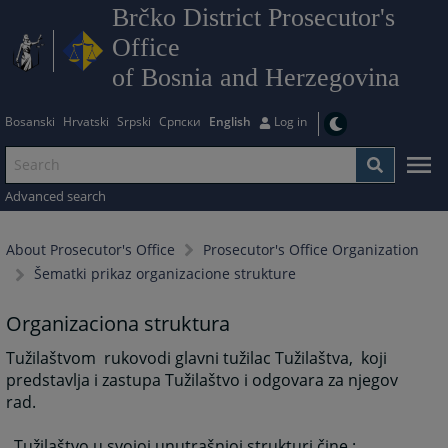
Brčko District Prosecutor's
Office
of Bosnia and Herzegovina
Bosanski
Hrvatski
Srpski
Српски
English
Log in
Advanced search
About Prosecutor's Office
Prosecutor's Office Organization
Šematki prikaz organizacione strukture
Organizaciona struktura
Tužilaštvom rukovodi glavni tužilac Tužilaštva, koji
predstavlja i zastupa Tužilaštvo i odgovara za njegov
rad.
Tužilaštvo u svojoj unutrašnjoj strukturi čine :