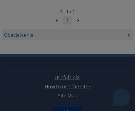
1 - 1 / 1
1
Obavještenja
Useful links
How to use the site?
Site Map
The redesign of the website was funded by the European Union. It is solely responsible for its content
the High Judicial and Prosecutorial Council of BiH also does not necessarily reflect the views of the