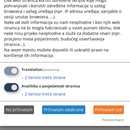
Ova web stranica koristi određene skripte koje mogu
the
the
pohranjivati i koristiti određene informacije iz vašeg
browsera i vašeg uređaja (npr. IP adresa uređaja, varijable o
calendar
calendar
sesiji unutar browsera, ...).
and
and
Neke od ovih informacija su nam neophodne i bez njih web
select
select
stranica ne bi mogla fukcionisati u svom punom obimu, dok
a
a
neke nisu prijeko neophodne a služe za dodatne stvari (npr.
date.
date.
procjenu nivoa posjećenosti, budućeg usavršavanja
Press
Press
stranice...).
Na ovom mjestu možete dozvoliti ili uskratiti pravo na
the
the
korištenje tih informacija.
question
question
mark
mark
key
key
Translation
(obavezna)
to
to
↓
2
Servisi treće strane
get
get
Analitika o posjećenosti stranica
the
the
↓
2
Servisi treće strane
keyboard
keyboard
shortcuts
shortcuts
for
for
Ne prihvatam
Prihvatam odabrane
Prihvatam sve
changing
changing
Pokreće Klaro!
dates.
dates.