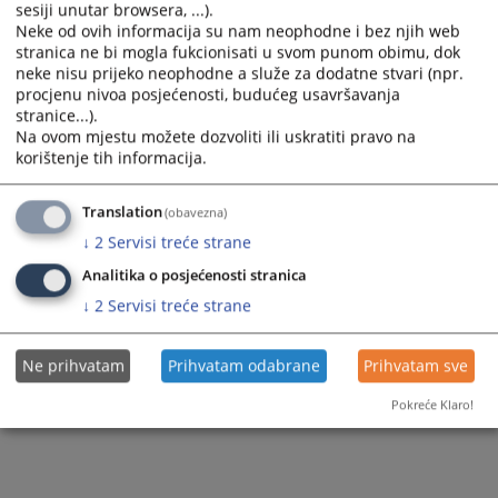
Rulebooks
Godišnji plan rada tužilaštva
sesiji unutar browsera, ...).
Neke od ovih informacija su nam neophodne i bez njih web
Godišnji budžet
stranica ne bi mogla fukcionisati u svom punom obimu, dok
neke nisu prijeko neophodne a služe za dodatne stvari (npr.
Predložene mjere pritvora i drugih zabrana
procjenu nivoa posjećenosti, budućeg usavršavanja
stranice...).
Zaključeni sporazumi
Na ovom mjestu možete dozvoliti ili uskratiti pravo na
korištenje tih informacija.
Translation
(obavezna)
↓
2
Servisi treće strane
Analitika o posjećenosti stranica
↓
2
Servisi treće strane
Ne prihvatam
Prihvatam odabrane
Prihvatam sve
Pokreće Klaro!