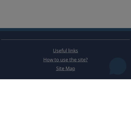
Useful links
How to use the site?
Site Map
The redesign of the website was funded by the European Union. It is solely responsible for its content
the High Judicial and Prosecutorial Council of BiH also does not necessarily reflect the views of the
European Union.