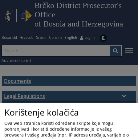
Brčko District Prosecutor's
Office
of Bosnia and Herzegovina
Bosanski
Hrvatski
Srpski
Српски
English
Log in
Advanced search
Documents
Legal Regulations
Laws
Strategic Documents
Korištenje kolačića
Strategic Documents
Documents
Bylaws
Ova web stranica koristi određene skripte koje mogu
Godišnji izvještaj o radu tužilaštva
Internal documents
pohranjivati i koristiti određene informacije iz vašeg
browsera i vašeg uređaja (npr. IP adresa uređaja, varijable o