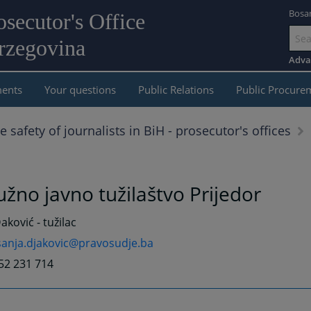
Bosa
osecutor's Office
rzegovina
Go
to
Adva
main
ents
Your questions
Public Relations
Public Procure
content
e safety of journalists in BiH - prosecutor's offices
žno javno tužilaštvo Prijedor
aković - tužilac
sanja.djakovic@pravosudje.ba
52 231 714