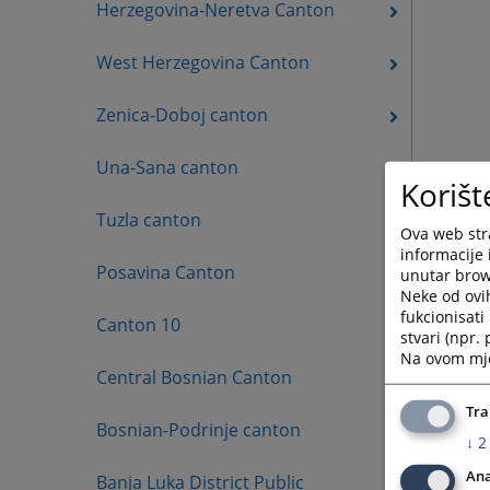
Herzegovina-Neretva Canton
West Herzegovina Canton
Zenica-Doboj canton
Una-Sana canton
Korišt
Tuzla canton
Ova web stra
informacije 
Posavina Canton
unutar brows
Neke od ovi
fukcionisat
Canton 10
stvari (npr.
Na ovom mjes
Central Bosnian Canton
Tra
Bosnian-Podrinje canton
↓
2
Ana
Banja Luka District Public