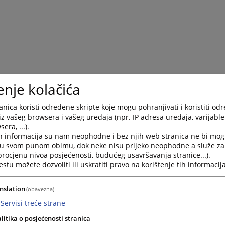
enje kolačića
nica koristi određene skripte koje mogu pohranjivati i koristiti od
iz vašeg browsera i vašeg uređaja (npr. IP adresa uređaja, varijable 
era, ...).
h informacija su nam neophodne i bez njih web stranica ne bi mog
i u svom punom obimu, dok neke nisu prijeko neophodne a služe z
 procjenu nivoa posjećenosti, budućeg usavršavanja stranice...).
tu možete dozvoliti ili uskratiti pravo na korištenje tih informacija
nslation
(obavezna)
Servisi treće strane
litika o posjećenosti stranica