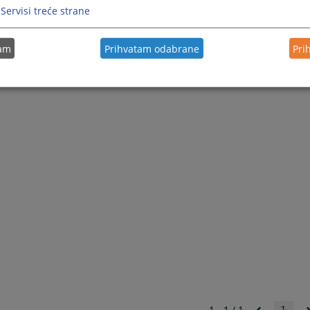
Servisi treće strane
tam
Prihvatam odabrane
Pri
1 - 1 / 1