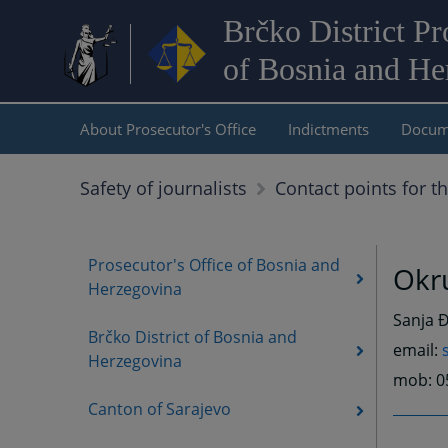
Brčko District Pr
of Bosnia and He
About Prosecutor's Office
Indictments
Docum
Safety of journalists
Contact points for th
Prosecutor's Office of Bosnia and
Okru
Herzegovina
Sanja Đ
Brčko District of Bosnia and
email:
Herzegovina
mob: 0
Canton of Sarajevo