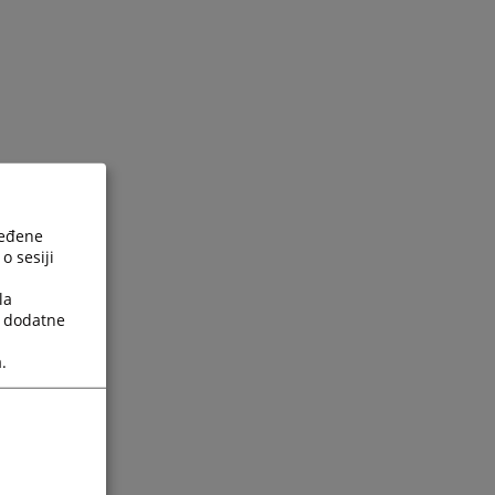
ređene
o sesiji
la
a dodatne
.