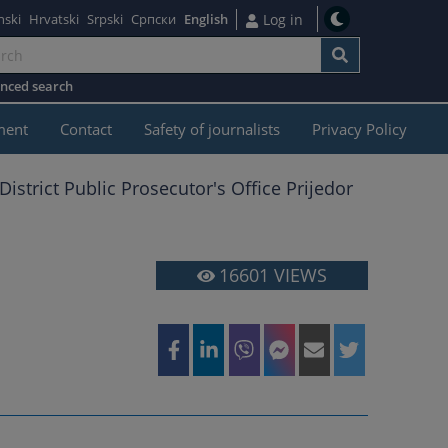
nski
Hrvatski
Srpski
Српски
English
Log in
nced search
ment
Contact
Safety of journalists
Privacy Policy
District Public Prosecutor's Office Prijedor
16601
VIEWS