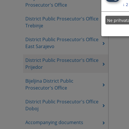
↓
2
Prosecutor's Office
District Public Prosecutor's Office
Ne prihva
Trebinje
District Public Prosecutor's Office
East Sarajevo
District Public Prosecutor's Office
Prijedor
Bijeljina District Public
Prosecutor's Office
District Public Prosecutor's Office
Doboj
Accompanying documents