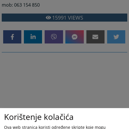
mob: 063 154 850
15991
VIEWS
Korištenje kolačića
Ova web stranica koristi određene skripte koje mogu