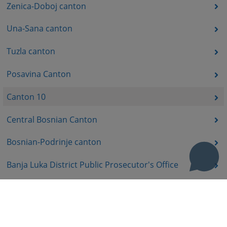
Zenica-Doboj canton
Una-Sana canton
Tuzla canton
Posavina Canton
Canton 10
Central Bosnian Canton
Bosnian-Podrinje canton
Banja Luka District Public Prosecutor's Office
District Public Prosecutor's Office Trebinje
District Public Prosecutor's Office East Sarajevo