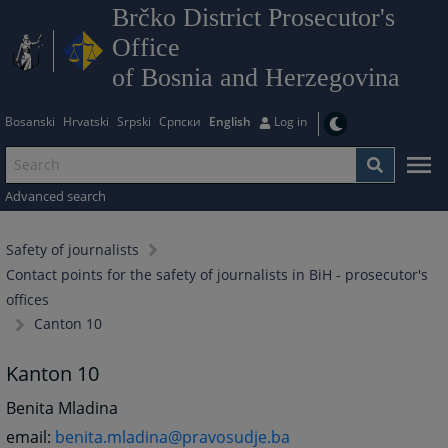
Brčko District Prosecutor's
Office
of Bosnia and Herzegovina
Bosanski
Hrvatski
Srpski
Српски
English
Log in
Advanced search
Safety of journalists
Contact points for the safety of journalists in BiH - prosecutor's
offices
Canton 10
Kanton 10
Benita Mladina
email:
benita.mladina@pravosudje.ba