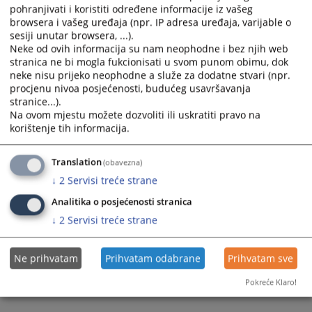
pohranjivati i koristiti određene informacije iz vašeg
browsera i vašeg uređaja (npr. IP adresa uređaja, varijable o
sesiji unutar browsera, ...).
Neke od ovih informacija su nam neophodne i bez njih web
stranica ne bi mogla fukcionisati u svom punom obimu, dok
neke nisu prijeko neophodne a služe za dodatne stvari (npr.
procjenu nivoa posjećenosti, budućeg usavršavanja
stranice...).
Na ovom mjestu možete dozvoliti ili uskratiti pravo na
korištenje tih informacija.
Translation
(obavezna)
↓
2
Servisi treće strane
Analitika o posjećenosti stranica
↓
2
Servisi treće strane
Ne prihvatam
Prihvatam odabrane
Prihvatam sve
Pokreće Klaro!