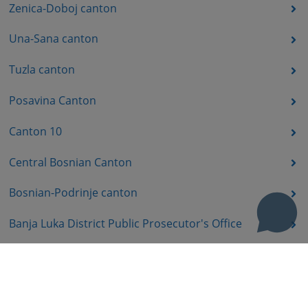
Zenica-Doboj canton
Una-Sana canton
Tuzla canton
Posavina Canton
Canton 10
Central Bosnian Canton
Bosnian-Podrinje canton
Banja Luka District Public Prosecutor's Office
District Public Prosecutor's Office Trebinje
District Public Prosecutor's Office East Sarajevo