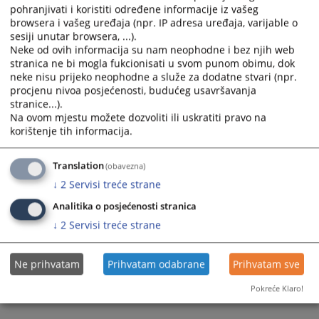
pohranjivati i koristiti određene informacije iz vašeg
browsera i vašeg uređaja (npr. IP adresa uređaja, varijable o
sesiji unutar browsera, ...).
Neke od ovih informacija su nam neophodne i bez njih web
stranica ne bi mogla fukcionisati u svom punom obimu, dok
neke nisu prijeko neophodne a služe za dodatne stvari (npr.
procjenu nivoa posjećenosti, budućeg usavršavanja
stranice...).
Na ovom mjestu možete dozvoliti ili uskratiti pravo na
korištenje tih informacija.
Translation
(obavezna)
↓
2
Servisi treće strane
Analitika o posjećenosti stranica
↓
2
Servisi treće strane
Ne prihvatam
Prihvatam odabrane
Prihvatam sve
Pokreće Klaro!