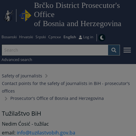
Brčko District Prosecutor's
Office
of Bosnia and Herzegovina
Bosanski
Hrvatski
Srpski
Српски
English
Log in
Advanced search
Safety of journalists
Contact points for the safety of journalists in BiH - prosecutor's
offices
Prosecutor's Office of Bosnia and Herzegovina
Tužilaštvo BiH
Nedim Ćosić - tužilac
email:
info@tuzilastvobih.gov.ba