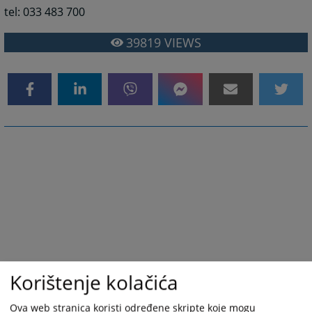
tel: 033 483 700
39819
VIEWS
Korištenje kolačića
Ova web stranica koristi određene skripte koje mogu