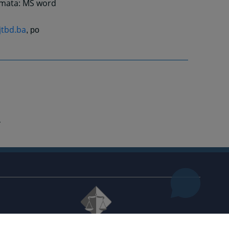
rmata: MS word
jtbd.ba
, po
© 2021
High Judicial and Prosecutorial Council