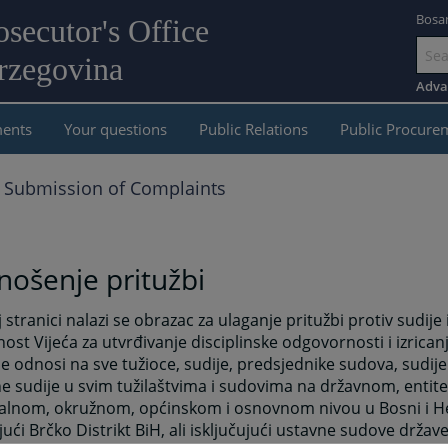
Bosa
osecutor's Office
rzegovina
Go
to
Adva
main
ents
Your questions
Public Relations
Public Procure
content
Submission of Complaints
ošenje pritužbi
 stranici nalazi se obrazac za ulaganje pritužbi protiv sudije i
ost Vijeća za utvrđivanje disciplinske odgovornosti i izricanj
e odnosi na sve tužioce, sudije, predsjednike sudova, sudije
e sudije u svim tužilaštvima i sudovima na državnom, entit
alnom, okružnom, općinskom i osnovnom nivou u Bosni i He
jući Brčko Distrikt BiH, ali isključujući ustavne sudove države 