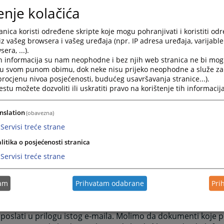
ego pošaljete pritužbu preporučujemo da se detaljno inform
enje kolačića
a pritužbe. Više informacija možete pronaći na
ovom linku
.
nica koristi određene skripte koje mogu pohranjivati i koristiti od
Vas, ukoliko je moguće, da uključite što više informacija. P
iz vašeg browsera i vašeg uređaja (npr. IP adresa uređaja, varijable 
o uložene pritužbe.
era, ...).
h informacija su nam neophodne i bez njih web stranica ne bi mog
r ispravno popunjenog formulara za ulaganje pritužbe
i u svom punom obimu, dok neke nisu prijeko neophodne a služe z
 procjenu nivoa posjećenosti, budućeg usavršavanja stranice...).
itužba treba sadržavati sve važne informacije, uključujući 
tu možete dozvoliti ili uskratiti pravo na korištenje tih informacija
žete čitkim kopijama pisama, ugovora, sudskih odluka ili 
 odnose na Vašu tvrdnju/tvrdnje potrebno je da ih priložite u
nslation
(obavezna)
 se odlučite da pošaljete dokumente poštom, molimo da ne 
Servisi treće strane
alne dokumente Uredu, jer Vam ne možemo vratiti original
litika o posjećenosti stranica
Šaljite samo kopije dokumenata, koje ne moraju biti ovjere
Servisi treće strane
irati ukoliko originalni dokumenti budu potrebni. Molimo 
edite i sve dodatne informacije ili kopije dokumenata do koj
o doći u posjed, a od značaja su za Vašu pritužbu.
tam
Prihvatam odabrane
Pri
itužbu možete poslati koristeći formular u prilogu, na e-ma
ituzbe@pravosudje.ba
. Sve dodatne dokumente koje želite pr
poslati u prilogu istog e-maila. Molimo da dokumenti koje 