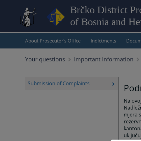
Brčko District Pr
of Bosnia and He
About Prosecutor's Office
Indictments
Docum
Your questions
Important Information
Submission of Complaints
Podn
Na ovoj
Nadležn
mjera s
rezervn
kanton
uključu