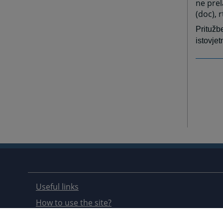
ne pre
(doc), r
Pritužb
istovje
Useful links
How to use the site?
Site Map