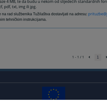
laze 4 MB, te da budu u nekom od slijedećih standardnih fo
tf, pdf, txt, img ili jpg.
prituzbe@
e na rad službenika Tužilaštva dostavljati na adresu:
tnim tehničkim instrukcijama.
1 - 1 / 1
1
The redesign of the website was funded by the European Union. It is solely responsible for its content