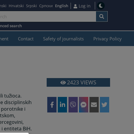
nski
Hrvatski
Srpski
Српски
English
Log in
nced search
ment
Contact
Safety of journalists
Privacy Policy
2423
VIEWS
li tužioca.
e disciplinskih
 porotnike i
etskom,
rcegovini,
i entiteta BiH.