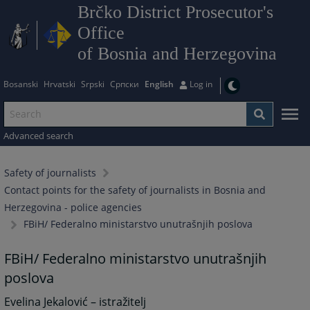
Brčko District Prosecutor's
Office
of Bosnia and Herzegovina
Bosanski
Hrvatski
Srpski
Српски
English
Log in
Advanced search
Safety of journalists
Contact points for the safety of journalists in Bosnia and
Herzegovina - police agencies
FBiH/ Federalno ministarstvo unutrašnjih poslova
FBiH/ Federalno ministarstvo unutrašnjih
poslova
Evelina Jekalović – istražitelj