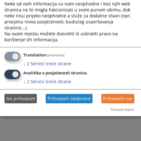
Neke od ovih informacija su nam neophodne i bez njih web
stranica ne bi mogla fukcionisati u svom punom obimu, dok
neke nisu prijeko neophodne a služe za dodatne stvari (npr.
procjenu nivoa posjećenosti, budućeg usavršavanja
stranice...).
Na ovom mjestu možete dozvoliti ili uskratiti pravo na
korištenje tih informacija.
Translation
(obavezna)
↓
2
Servisi treće strane
Analitika o posjećenosti stranica
↓
2
Servisi treće strane
Ne prihvatam
Prihvatam odabrane
Prihvatam sve
Pokreće Klaro!