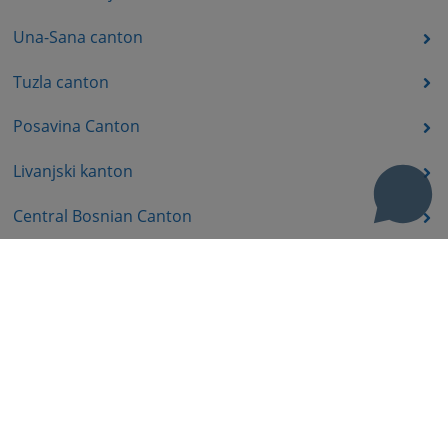
Una-Sana canton
Tuzla canton
Posavina Canton
Livanjski kanton
Central Bosnian Canton
Bosnian-Podrinje canton
Accompanying documents
Useful links