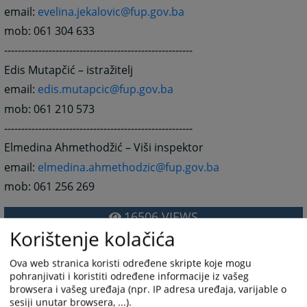
email:
evelina.jekalovic@fup.gov.ba
mob: 061 304 633
-------------------------------------------------------
Edis Mutapčić – istražitelj
email:
edis.mutapcic@fup.gov.ba
mob: 061 210 573
-------------------------------------------------------
Elmedina Ahmethodžić – Viši inspektor
email:
elmedina.ahmethodzic@fup.gov.ba
mob: 061 256 269
16506
VIEWS
Korištenje kolačića
Ova web stranica koristi određene skripte koje mogu
pohranjivati i koristiti određene informacije iz vašeg
browsera i vašeg uređaja (npr. IP adresa uređaja, varijable o
sesiji unutar browsera, ...).