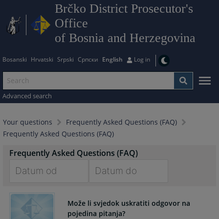
Brčko District Prosecutor's
Office
of Bosnia and Herzegovina
Bosanski
Hrvatski
Srpski
Српски
English
Log in
Advanced search
Your questions
Frequently Asked Questions (FAQ)
Frequently Asked Questions (FAQ)
Frequently Asked Questions (FAQ)
Navigate
Navigate
forward
forward
Može li svjedok uskratiti odgovor na
to
to
pojedina pitanja?