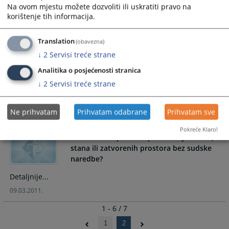
Na ovom mjestu možete dozvoliti ili uskratiti pravo na
korištenje tih informacija.
Detaljnije...
09.03.2011.
Translation
(obavezna)
↓
2
Servisi treće strane
Ko može odbiti svjedočenje u krivičnom
Analitika o posjećenosti stranica
postupku?
↓
2
Servisi treće strane
Detaljnije...
Ne prihvatam
Prihvatam odabrane
Prihvatam sve
09.03.2011.
Pokreće Klaro!
Kad se može provesti pretresanje osobe,
stana ili zatvorenih prostora bez sudske
naredbe?
Detaljnije...
09.03.2011.
1 - 6 / 7
1
2