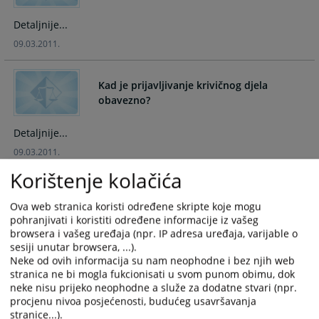
interact
interact
with
with
Detaljnije...
the
the
09.03.2011.
calendar
calendar
and
and
select
select
Kad je prijavljivanje krivičnog djela
a
a
obavezno?
date.
date.
Press
Press
Detaljnije...
the
the
09.03.2011.
question
question
mark
mark
Korištenje kolačića
Kad se osumnjičenom odnosno
key
key
optuženom može postaviti branitelj zbog
to
to
Ova web stranica koristi određene skripte koje mogu
slabog imovnog stanja?
pohranjivati i koristiti određene informacije iz vašeg
get
get
browsera i vašeg uređaja (npr. IP adresa uređaja, varijable o
the
the
Detaljnije...
sesiji unutar browsera, ...).
keyboard
keyboard
Neke od ovih informacija su nam neophodne i bez njih web
09.03.2011.
shortcuts
shortcuts
stranica ne bi mogla fukcionisati u svom punom obimu, dok
for
for
neke nisu prijeko neophodne a služe za dodatne stvari (npr.
changing
changing
procjenu nivoa posjećenosti, budućeg usavršavanja
Kako i kome prijaviti krivično djelo?
dates.
dates.
stranice...).