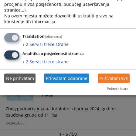
procjenu nivoa posjećenosti, budućeg usavršavanja
stranice...).
Na ovom mjestu možete dozvoliti ili uskratiti pravo na
Zbog osnovane sumnje u izvršenje više krivičnih djela
korištenje tih informacija.
28.04.2026.
Translation
(obavezna)
Određen pritvor osumnjičenom M.R. zbog
↓
2
Servisi treće strane
osnovane sumnje u izvršenje krivičnog
djela
Analitika o posjećenosti stranica
↓
2
Servisi treće strane
“Spolni odnos sa djetetom mlađim od 15 godina”
27.04.2026.
Ne prihvatam
Prihvatam odabrane
Prihvatam sve
Presuda za organizovani kriminal visokog
Pokreće Klaro!
nivoa
Zbog podmićivanja na lokalnim izborima 2024. godine
osuđena grupa od 11 lica
24.04.2026.
1 - 6 / 50