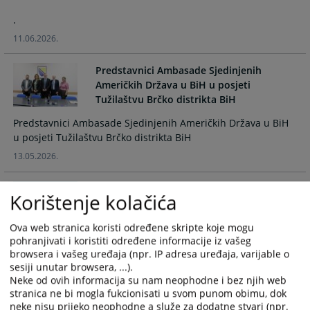
the
the
.
calendar
calendar
11.06.2026.
and
and
select
select
Predstavnici Ambasade Sjedinjenih
a
a
Američkih Država u BiH u posjeti
date.
date.
Tužilaštvu Brčko distrikta BiH
Press
Press
the
the
Predstavnici Ambasade Sjedinjenih Američkih Država u BiH
question
question
u posjeti Tužilaštvu Brčko distrikta BiH
mark
mark
13.05.2026.
key
key
to
to
Korištenje kolačića
Presuda zbog porezne utaje i podnošenja
get
get
lažnih poreskih prijava
the
the
keyboard
keyboard
Ova web stranica koristi određene skripte koje mogu
pohranjivati i koristiti određene informacije iz vašeg
shortcuts
shortcuts
.
browsera i vašeg uređaja (npr. IP adresa uređaja, varijable o
for
for
05.05.2026.
sesiji unutar browsera, ...).
changing
changing
Neke od ovih informacija su nam neophodne i bez njih web
dates.
dates.
stranica ne bi mogla fukcionisati u svom punom obimu, dok
neke nisu prijeko neophodne a služe za dodatne stvari (npr.
Određen pritvor za lica M.B., N.P. i D.J.