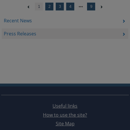
1
2
3
4
9
Recent News
Press Releases
Useful links
How to use the site?
Site Map