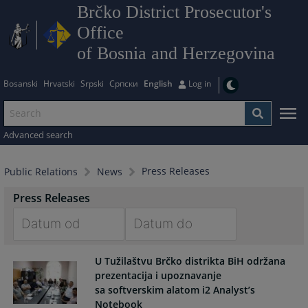
Brčko District Prosecutor's
Office
of Bosnia and Herzegovina
Bosanski
Hrvatski
Srpski
Српски
English
Log in
Advanced search
Press Releases
Public Relations
News
Press Releases
Navigate
Navigate
U Tužilaštvu Brčko distrikta BiH održana
forward
forward
prezentacija i upoznavanje
to
to
sa softverskim alatom i2 Analyst’s
interact
interact
Notebook
with
with