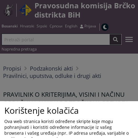
Pravosudna komisija Brčko
distrikta BiH
Bosanski
Hrvatski
Srpski
Српски
English
Prijava
Napredna pretraga
Propisi
Podzakonski akti
Pravilnici, uputstva, odluke i drugi akti
PRAVILNIK O KRITERIJIMA, VISINI I NAČINU
OBRAČUNA NAKNADE TROŠKOVA PREVOZA
Korištenje kolačića
NA POSAO I PREVOZA S POSLA ZA SUDIJE I
TUŽIOCE U BRČKO DISTRIKTU BOSNE I
Ova web stranica koristi određene skripte koje mogu
pohranjivati i koristiti određene informacije iz vašeg
HERCEGOVINE
browsera i vašeg uređaja (npr. IP adresa uređaja, varijable o