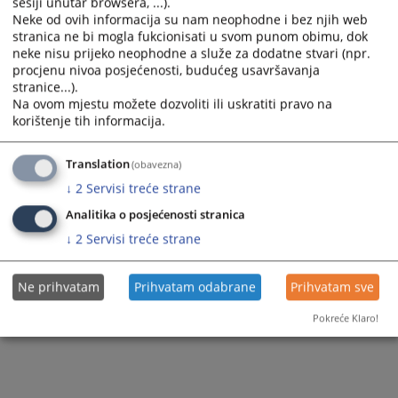
sesiji unutar browsera, ...).
20.12.2024.
Neke od ovih informacija su nam neophodne i bez njih web
stranica ne bi mogla fukcionisati u svom punom obimu, dok
Prikazana vijest je na
:
Bosanski jezik
neke nisu prijeko neophodne a služe za dodatne stvari (npr.
Vijest dostupna još na
:
Српски језик
procjenu nivoa posjećenosti, budućeg usavršavanja
stranice...).
127
PREGLEDA
Na ovom mjestu možete dozvoliti ili uskratiti pravo na
korištenje tih informacija.
Translation
(obavezna)
↓
2
Servisi treće strane
Analitika o posjećenosti stranica
↓
2
Servisi treće strane
Ne prihvatam
Prihvatam odabrane
Prihvatam sve
Pokreće Klaro!