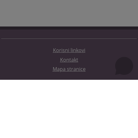
Korisni linkovi
Kontakt
Mapa stranice
Redizajn web stranice je finansirala Evropska unija. Za njen sadržaj isključivo je odgovorno
Visoko sudsko i tužilačko vijeće BiH i ona ne odražava nužno stavove Evropske unije.